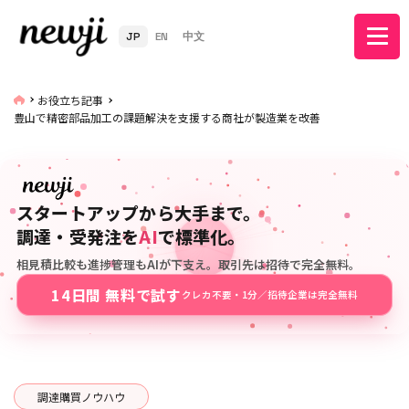
JP
EN
中文
お役立ち記事
豊山で精密部品加工の課題解決を支援する商社が製造業を改善
スタートアップから大手まで。
調達・受発注を
AI
で標準化。
相見積比較も進捗管理もAIが下支え。取引先は招待で完全無料。
14日間 無料で試す
クレカ不要・1分／招待企業は完全無料
調達購買ノウハウ