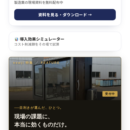
製造業の現場資料を無料配布中
資料を見る・ダウンロード →
導入効果シミュレーター
コスト削減額をその場で試算
newji 特集
／
FEATURE
受付中
目利きが選んだ、ひとつ。
現場の課題に、
本当に効くものだけ。