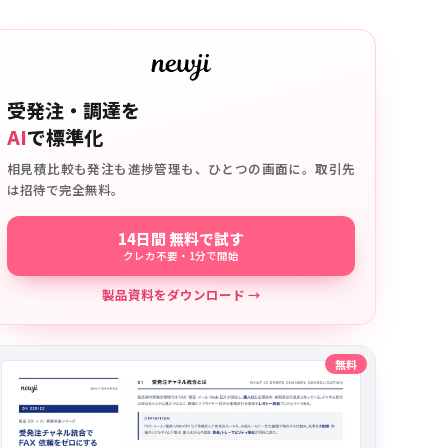
受発注・調達を
AI
で標準化
相見積比較も発注も進捗管理も、ひとつの画面に。取引先
は招待で完全無料。
14日間 無料で試す
クレカ不要・1分で開始
製品資料をダウンロード →
無料