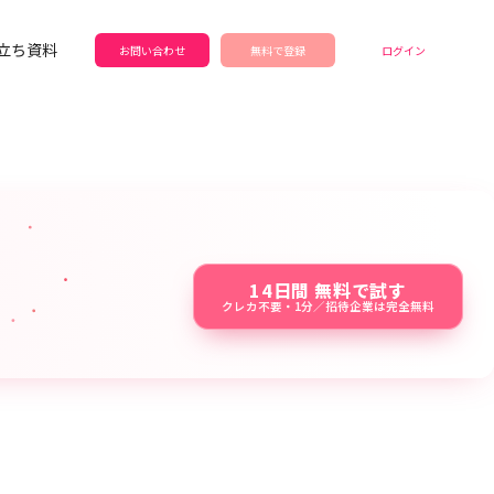
立ち資料
お問い合わせ
無料で登録
ログイン
14日間 無料で試す
クレカ不要・1分／招待企業は完全無料