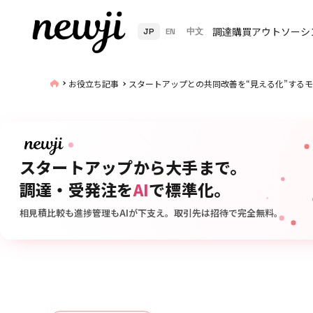
調達購買アウトソーシ
JP
EN
中文
お役立ち記事
スタートアップとの共同改善を“見える化”する
スタートアップから大手まで。
調達・受発注を
AI
で標準化。
相見積比較も進捗管理もAIが下支え。取引先は招待で完全無料。