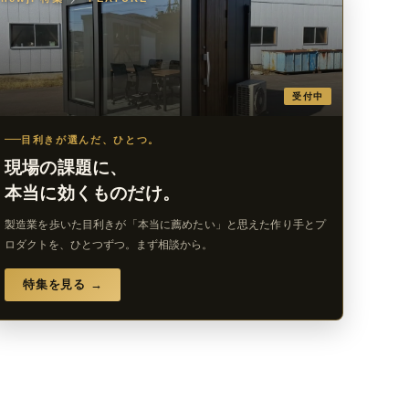
受付中
目利きが選んだ、ひとつ。
現場の課題に、
本当に効くものだけ。
製造業を歩いた目利きが「本当に薦めたい」と思えた作り手とプ
ロダクトを、ひとつずつ。まず相談から。
特集を見る →