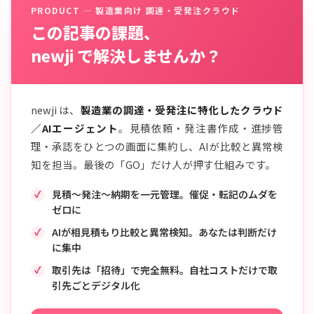
PRODUCT — 製造業向け 調達・受発注クラウド
この記事の課題、
newji で解決しませんか？
newji は、
製造業の調達・受発注に特化したクラウド
／AIエージェント
。見積依頼・発注書作成・進捗管
理・承認をひとつの画面に集約し、AIが比較と異常検
知を担当。最後の「GO」だけ人が押す仕組みです。
見積〜発注〜納期を一元管理。催促・転記のムダを
ゼロに
AIが相見積もり比較と異常検知。あなたは判断だけ
に集中
取引先は「招待」で完全無料。自社コストだけで取
引先ごとデジタル化