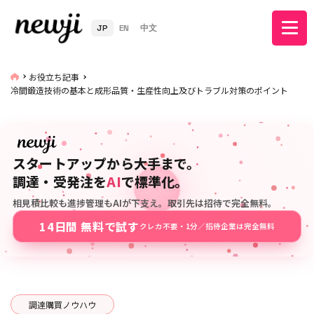
JP
EN
中文
お役立ち記事
冷間鍛造技術の基本と成形品質・生産性向上及びトラブル対策のポイント
スタートアップから大手まで。
調達・受発注を
AI
で標準化。
相見積比較も進捗管理もAIが下支え。取引先は招待で完全無料。
14日間 無料で試す
クレカ不要・1分／招待企業は完全無料
調達購買ノウハウ