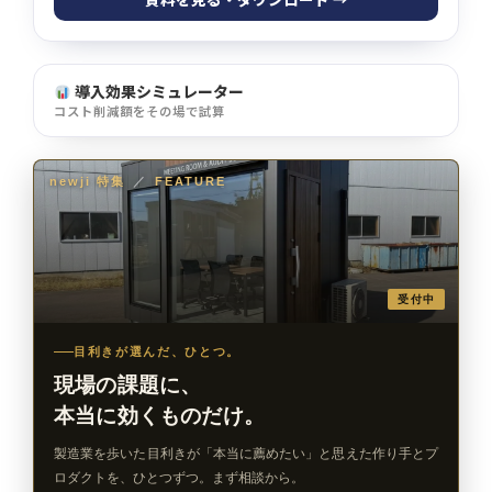
導入効果シミュレーター
コスト削減額をその場で試算
newji 特集
／
FEATURE
受付中
目利きが選んだ、ひとつ。
現場の課題に、
本当に効くものだけ。
製造業を歩いた目利きが「本当に薦めたい」と思えた作り手とプ
ロダクトを、ひとつずつ。まず相談から。