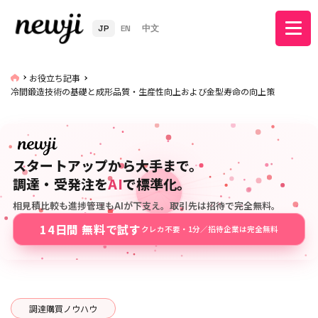
JP
EN
中文
お役立ち記事
冷間鍛造技術の基礎と成形品質・生産性向上および金型寿命の向上策
スタートアップから大手まで。
調達・受発注を
AI
で標準化。
相見積比較も進捗管理もAIが下支え。取引先は招待で完全無料。
14日間 無料で試す
クレカ不要・1分／招待企業は完全無料
調達購買ノウハウ