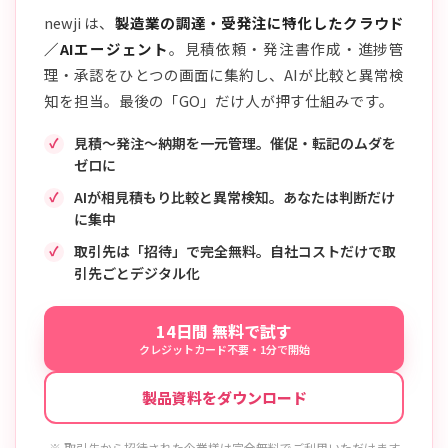
newji は、
製造業の調達・受発注に特化したクラウド
／AIエージェント
。見積依頼・発注書作成・進捗管
理・承認をひとつの画面に集約し、AIが比較と異常検
知を担当。最後の「GO」だけ人が押す仕組みです。
見積〜発注〜納期を一元管理。催促・転記のムダを
ゼロに
AIが相見積もり比較と異常検知。あなたは判断だけ
に集中
取引先は「招待」で完全無料。自社コストだけで取
引先ごとデジタル化
14日間 無料で試す
クレジットカード不要・1分で開始
製品資料をダウンロード
※ 取引先から招待された企業様は完全無料でご利用いただけます