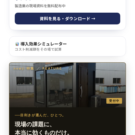
製造業の現場資料を無料配布中
資料を見る・ダウンロード →
導入効果シミュレーター
コスト削減額をその場で試算
newji 特集
／
FEATURE
受付中
目利きが選んだ、ひとつ。
現場の課題に、
本当に効くものだけ。