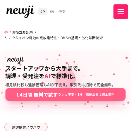
JP
EN
中文
お役立ち記事
リチウムイオン電池の充放電特性・BMSの基礎と劣化診断技術
スタートアップから大手まで。
調達・受発注を
AI
で標準化。
相見積比較も進捗管理もAIが下支え。取引先は招待で完全無料。
14日間 無料で試す
クレカ不要・1分／招待企業は完全無料
調達購買ノウハウ