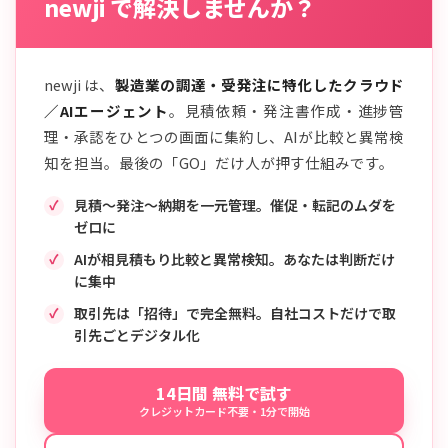
newji で解決しませんか？
newji は、
製造業の調達・受発注に特化したクラウド
／AIエージェント
。見積依頼・発注書作成・進捗管
理・承認をひとつの画面に集約し、AIが比較と異常検
知を担当。最後の「GO」だけ人が押す仕組みです。
見積〜発注〜納期を一元管理。催促・転記のムダを
ゼロに
AIが相見積もり比較と異常検知。あなたは判断だけ
に集中
取引先は「招待」で完全無料。自社コストだけで取
引先ごとデジタル化
14日間 無料で試す
クレジットカード不要・1分で開始