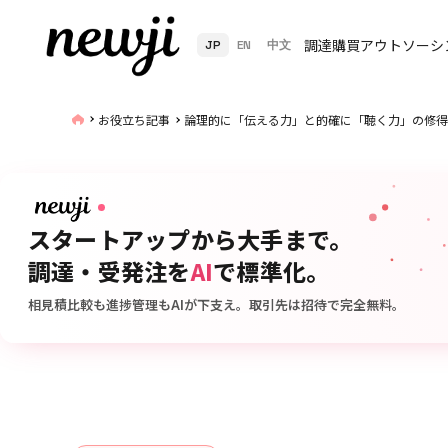
調達購買アウトソーシ
JP
EN
中文
お役立ち記事
論理的に「伝える力」と的確に「聴く力」の修得
スタートアップから大手まで。
調達・受発注を
AI
で標準化。
相見積比較も進捗管理もAIが下支え。取引先は招待で完全無料。