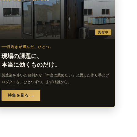
受付中
目利きが選んだ、ひとつ。
現場の課題に、
本当に効くものだけ。
製造業を歩いた目利きが「本当に薦めたい」と思えた作り手とプ
ロダクトを、ひとつずつ。まず相談から。
特集を見る →