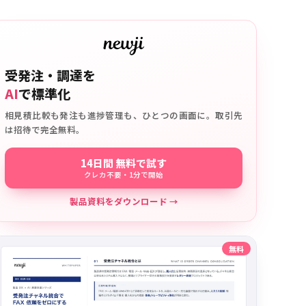
受発注・調達を
AI
で標準化
相見積比較も発注も進捗管理も、ひとつの画面に。取引先
は招待で完全無料。
14日間 無料で試す
クレカ不要・1分で開始
製品資料をダウンロード →
無料