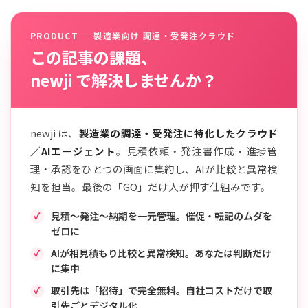
PRODUCT — 製造業向け 調達・受発注クラウド
この記事の課題、
newji で解決しませんか？
newji は、
製造業の調達・受発注に特化したクラウド
／AIエージェント
。見積依頼・発注書作成・進捗管
理・承認をひとつの画面に集約し、AIが比較と異常検
知を担当。最後の「GO」だけ人が押す仕組みです。
見積〜発注〜納期を一元管理。催促・転記のムダを
ゼロに
AIが相見積もり比較と異常検知。あなたは判断だけ
に集中
取引先は「招待」で完全無料。自社コストだけで取
引先ごとデジタル化