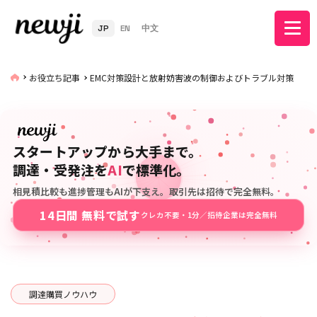
JP
EN
中文
お役立ち記事
EMC対策設計と放射妨害波の制御およびトラブル対策
スタートアップから大手まで。
調達・受発注を
AI
で標準化。
相見積比較も進捗管理もAIが下支え。取引先は招待で完全無料。
14日間 無料で試す
クレカ不要・1分／招待企業は完全無料
調達購買ノウハウ