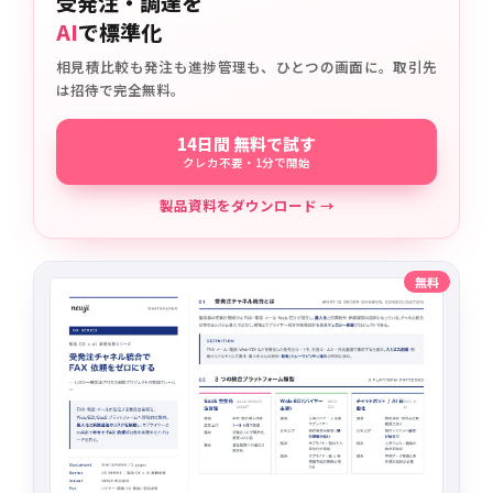
受発注・調達を
AI
で標準化
相見積比較も発注も進捗管理も、ひとつの画面に。取引先
は招待で完全無料。
14日間 無料で試す
クレカ不要・1分で開始
製品資料をダウンロード →
無料