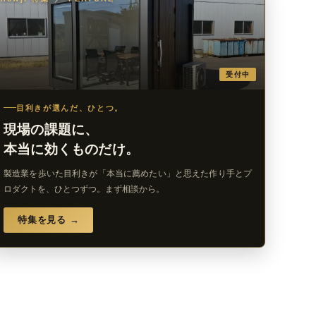
受付中
目利きが選んだ、ひとつ。
現場の課題に、
本当に効くものだけ。
製造業を歩いた目利きが「本当に薦めたい」と思えた作り手とプ
ロダクトを、ひとつずつ。まず相談から。
特集を見る →