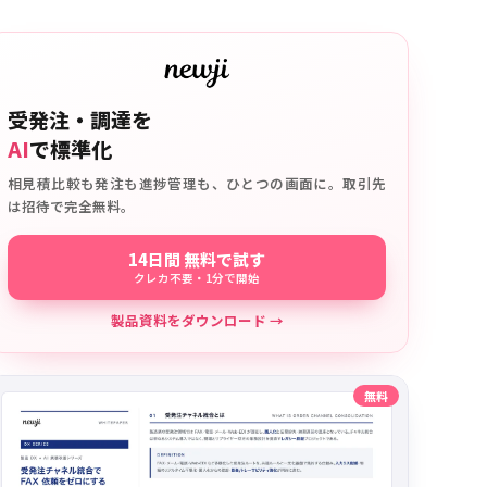
受発注・調達を
AI
で標準化
相見積比較も発注も進捗管理も、ひとつの画面に。取引先
は招待で完全無料。
14日間 無料で試す
クレカ不要・1分で開始
製品資料をダウンロード →
無料