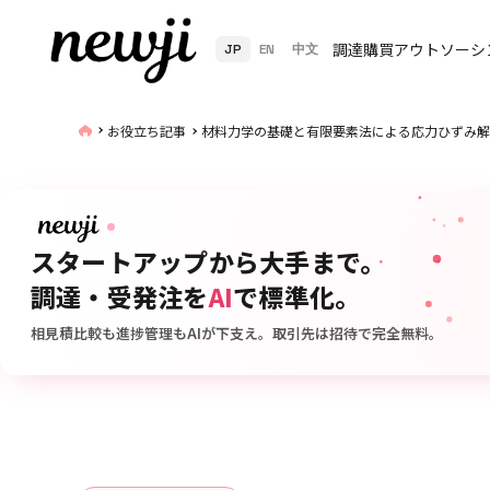
調達購買アウトソーシ
JP
EN
中文
お役立ち記事
材料力学の基礎と有限要素法による応力ひずみ解
スタートアップから大手まで。
調達・受発注を
AI
で標準化。
相見積比較も進捗管理もAIが下支え。取引先は招待で完全無料。