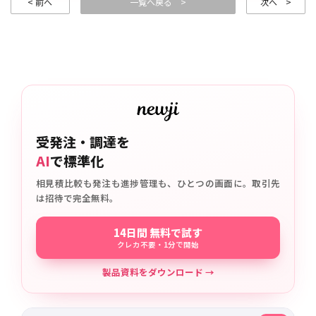
< 前へ
一覧へ戻る >
次へ >
受発注・調達を
AI
で標準化
相見積比較も発注も進捗管理も、ひとつの画面に。取引先
は招待で完全無料。
14日間 無料で試す
クレカ不要・1分で開始
製品資料をダウンロード →