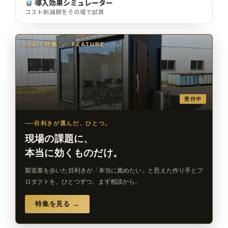
導入効果シミュレーター
コスト削減額をその場で試算
newji 特集
／
FEATURE
受付中
目利きが選んだ、ひとつ。
現場の課題に、
本当に効くものだけ。
製造業を歩いた目利きが「本当に薦めたい」と思えた作り手とプ
ロダクトを、ひとつずつ。まず相談から。
特集を見る →