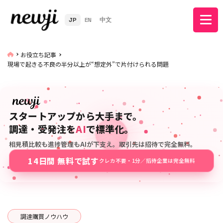
JP
EN
中文
お役立ち記事
現場で起きる不良の半分以上が“想定外”で片付けられる問題
スタートアップから大手まで。
調達・受発注を
AI
で標準化。
相見積比較も進捗管理もAIが下支え。取引先は招待で完全無料。
14日間 無料で試す
クレカ不要・1分／招待企業は完全無料
調達購買ノウハウ