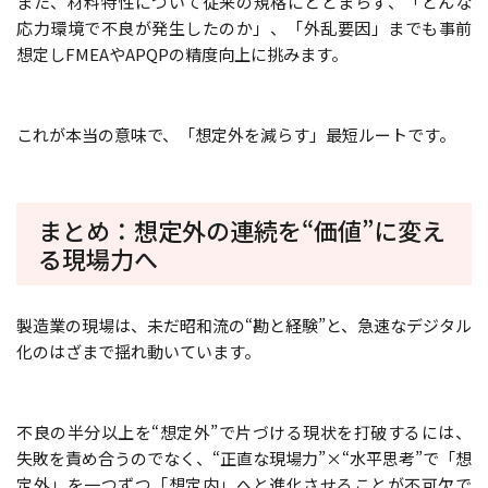
また、材料特性について従来の規格にとどまらず、「どんな
応力環境で不良が発生したのか」、「外乱要因」までも事前
想定しFMEAやAPQPの精度向上に挑みます。
これが本当の意味で、「想定外を減らす」最短ルートです。
まとめ：想定外の連続を“価値”に変え
る現場力へ
製造業の現場は、未だ昭和流の“勘と経験”と、急速なデジタル
化のはざまで揺れ動いています。
不良の半分以上を“想定外”で片づける現状を打破するには、
失敗を責め合うのでなく、“正直な現場力”×“水平思考”で「想
定外」を一つずつ「想定内」へと進化させることが不可欠で