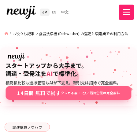
JP
EN
中文
お役立ち記事
食器洗浄機 (Dishwasher) の選定と製造業での利用方法
スタートアップから大手まで。
調達・受発注を
AI
で標準化。
相見積比較も進捗管理もAIが下支え。取引先は招待で完全無料。
14日間 無料で試す
クレカ不要・1分／招待企業は完全無料
調達購買ノウハウ