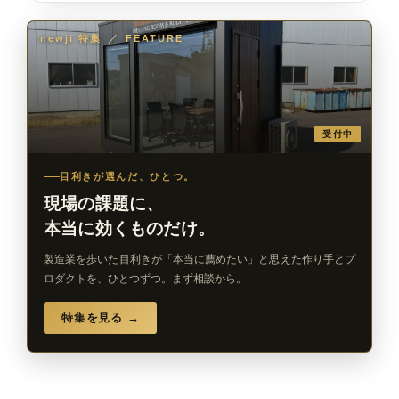
newji 特集
／
FEATURE
受付中
目利きが選んだ、ひとつ。
現場の課題に、
本当に効くものだけ。
製造業を歩いた目利きが「本当に薦めたい」と思えた作り手とプ
ロダクトを、ひとつずつ。まず相談から。
特集を見る →