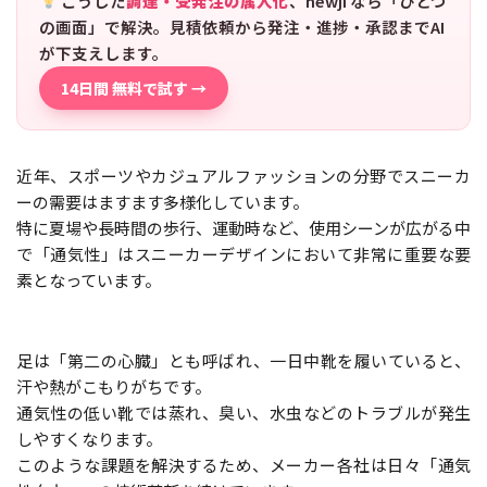
こうした
調達・受発注の属人化
、newji なら「ひとつ
の画面」で解決。見積依頼から発注・進捗・承認までAI
が下支えします。
14日間 無料で試す →
近年、スポーツやカジュアルファッションの分野でスニーカ
ーの需要はますます多様化しています。
特に夏場や長時間の歩行、運動時など、使用シーンが広がる中
で「通気性」はスニーカーデザインにおいて非常に重要な要
素となっています。
足は「第二の心臓」とも呼ばれ、一日中靴を履いていると、
汗や熱がこもりがちです。
通気性の低い靴では蒸れ、臭い、水虫などのトラブルが発生
しやすくなります。
このような課題を解決するため、メーカー各社は日々「通気