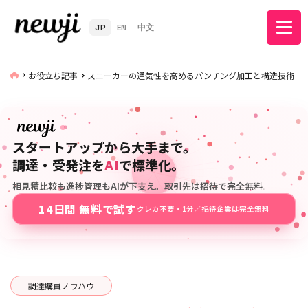
JP
EN
中文
お役立ち記事
スニーカーの通気性を高めるパンチング加工と構造技術
スタートアップから大手まで。
調達・受発注を
AI
で標準化。
相見積比較も進捗管理もAIが下支え。取引先は招待で完全無料。
14日間 無料で試す
クレカ不要・1分／招待企業は完全無料
調達購買ノウハウ