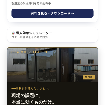
製造業の現場資料を無料配布中
資料を見る・ダウンロード →
導入効果シミュレーター
コスト削減額をその場で試算
newji 特集
／
FEATURE
受付中
目利きが選んだ、ひとつ。
現場の課題に、
本当に効くものだけ。