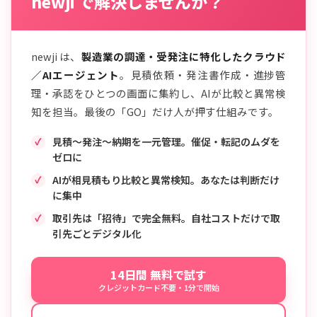
newji で解決しませんか？
newji は、
製造業の調達・受発注に特化したクラウド
／AIエージェント
。見積依頼・発注書作成・進捗管
理・承認をひとつの画面に集約し、AIが比較と異常検
知を担当。最後の「GO」だけ人が押す仕組みです。
見積〜発注〜納期を一元管理。催促・転記のムダを
ゼロに
AIが相見積もり比較と異常検知。あなたは判断だけ
に集中
取引先は「招待」で完全無料。自社コストだけで取
引先ごとデジタル化
14日間 無料で試す
クレジットカード不要・1分で開始