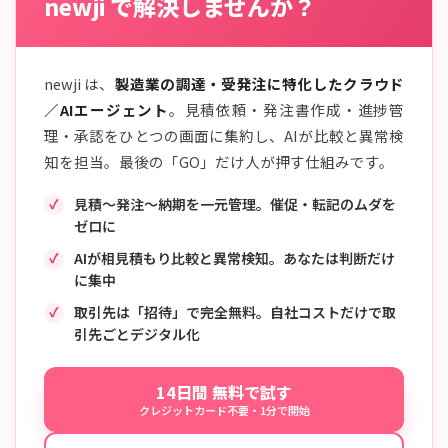
newji で解決しませんか？
newji は、
製造業の調達・受発注に特化したクラウド
／AIエージェント
。見積依頼・発注書作成・進捗管
理・承認をひとつの画面に集約し、AIが比較と異常検
知を担当。最後の「GO」だけ人が押す仕組みです。
見積〜発注〜納期を一元管理。催促・転記のムダを
ゼロに
AIが相見積もり比較と異常検知。あなたは判断だけ
に集中
取引先は「招待」で完全無料。自社コストだけで取
引先ごとデジタル化
14日間 無料で試す
クレジットカード不要・1分で開始