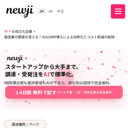
JP
EN
中文
お役立ち記事
製造業の調達を変える！AGV/AMR導入による効率化とコスト削減の秘訣
スタートアップから大手まで。
調達・受発注を
AI
で標準化。
相見積比較も進捗管理もAIが下支え。取引先は招待で完全無料。
14日間 無料で試す
クレカ不要・1分／招待企業は完全無料
調達購買ノウハウ