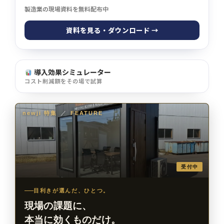
製造業の現場資料を無料配布中
資料を見る・ダウンロード →
導入効果シミュレーター
コスト削減額をその場で試算
newji 特集
／
FEATURE
受付中
目利きが選んだ、ひとつ。
現場の課題に、
本当に効くものだけ。