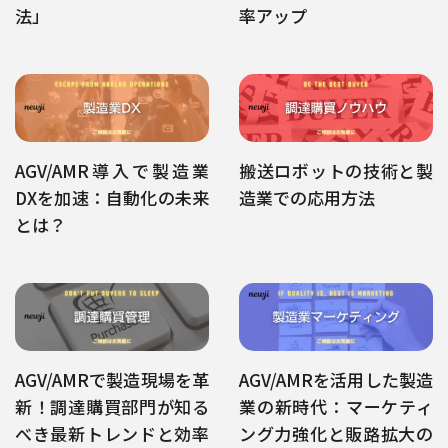
法」
率アップ
AGV/AMR導入で製造業
搬送ロボットの技術と製
DXを加速：自動化の未来
造業での応用方法
とは？
AGV/AMRで製造現場を革
AGV/AMRを活用した製造
新！調達購買部門が知る
業の新時代：マーケティ
べき最新トレンドと効率
ング力強化と販路拡大の