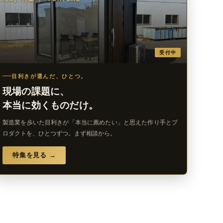
受付中
目利きが選んだ、ひとつ。
現場の課題に、
本当に効くものだけ。
製造業を歩いた目利きが「本当に薦めたい」と思えた作り手とプ
ロダクトを、ひとつずつ。まず相談から。
特集を見る →