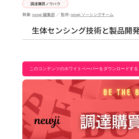
調達購買ノウハウ
執筆:
newji 編集部
／ 監修:
newji ソーシングチーム
生体センシング技術と製品開
このコンテンツのホワイトペーパーをダウンロードする