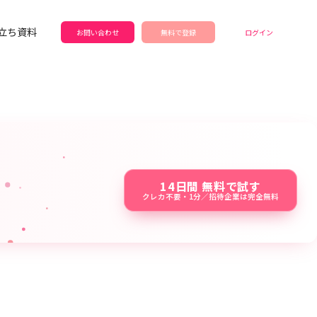
立ち資料
お問い合わせ
無料で登録
ログイン
14日間 無料で試す
クレカ不要・1分／招待企業は完全無料