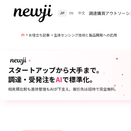
調達購買アウトソーシ
JP
EN
中文
お役立ち記事
生体センシング技術と製品開発への応用
スタートアップから大手まで。
調達・受発注を
AI
で標準化。
相見積比較も進捗管理もAIが下支え。取引先は招待で完全無料。