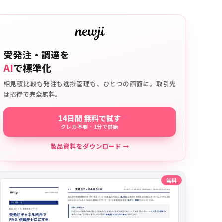
受発注・調達を
AI
で標準化
相見積比較も発注も進捗管理も、ひとつの画面に。取引先
は招待で完全無料。
14日間 無料で試す
クレカ不要・1分で開始
製品資料をダウンロード →
無料