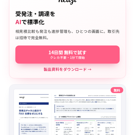
受発注・調達を
AI
で標準化
相見積比較も発注も進捗管理も、ひとつの画面に。取引先
は招待で完全無料。
14日間 無料で試す
クレカ不要・1分で開始
製品資料をダウンロード →
無料