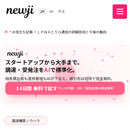
JP
EN
中文
お役立ち記事
ＬＰＷＡと５Ｇ通信の詳細技術と今後の動向
スタートアップから大手まで。
調達・受発注を
AI
で標準化。
相見積比較も進捗管理もAIが下支え。取引先は招待で完全無料。
14日間 無料で試す
クレカ不要・1分／招待企業は完全無料
調達購買ノウハウ