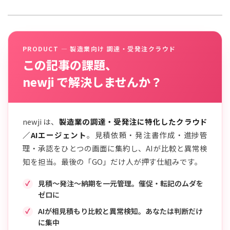
PRODUCT — 製造業向け 調達・受発注クラウド
この記事の課題、
newji で解決しませんか？
newji は、
製造業の調達・受発注に特化したクラウド
／AIエージェント
。見積依頼・発注書作成・進捗管
理・承認をひとつの画面に集約し、AIが比較と異常検
知を担当。最後の「GO」だけ人が押す仕組みです。
見積〜発注〜納期を一元管理。催促・転記のムダを
ゼロに
AIが相見積もり比較と異常検知。あなたは判断だけ
に集中