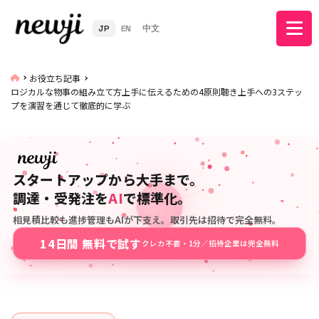
JP
EN
中文
お役立ち記事
ロジカルな物事の組み立て方上手に伝えるための4原則聴き上手への3ステッ
プを演習を通じて徹底的に学ぶ
スタートアップから大手まで。
調達・受発注を
AI
で標準化。
相見積比較も進捗管理もAIが下支え。取引先は招待で完全無料。
14日間 無料で試す
クレカ不要・1分／招待企業は完全無料