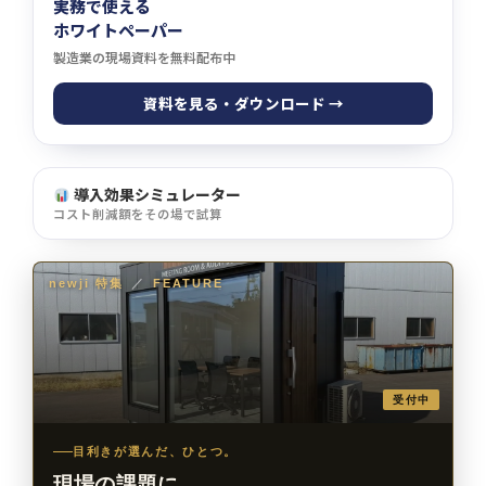
実務で使える
ホワイトペーパー
製造業の現場資料を無料配布中
資料を見る・ダウンロード →
導入効果シミュレーター
コスト削減額をその場で試算
newji 特集
／
FEATURE
受付中
目利きが選んだ、ひとつ。
現場の課題に、