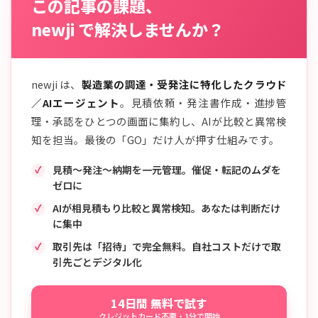
この記事の課題、
newji で解決しませんか？
newji は、
製造業の調達・受発注に特化したクラウド
／AIエージェント
。見積依頼・発注書作成・進捗管
理・承認をひとつの画面に集約し、AIが比較と異常検
知を担当。最後の「GO」だけ人が押す仕組みです。
見積〜発注〜納期を一元管理。催促・転記のムダを
ゼロに
AIが相見積もり比較と異常検知。あなたは判断だけ
に集中
取引先は「招待」で完全無料。自社コストだけで取
引先ごとデジタル化
14日間 無料で試す
クレジットカード不要・1分で開始