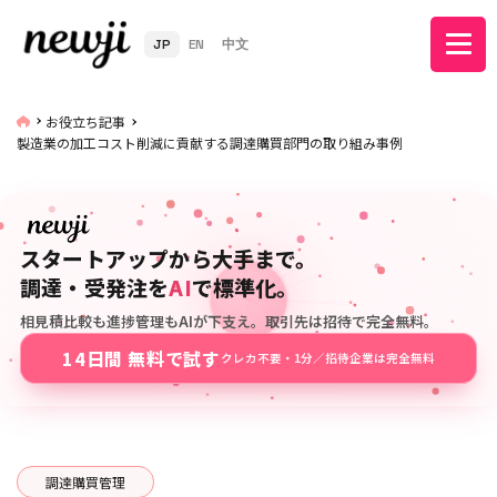
JP
EN
中文
お役立ち記事
製造業の加工コスト削減に貢献する調達購買部門の取り組み事例
スタートアップから大手まで。
調達・受発注を
AI
で標準化。
相見積比較も進捗管理もAIが下支え。取引先は招待で完全無料。
14日間 無料で試す
クレカ不要・1分／招待企業は完全無料
調達購買管理