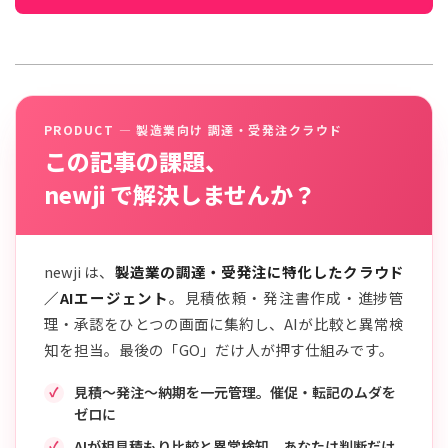
PRODUCT — 製造業向け 調達・受発注クラウド
この記事の課題、
newji で解決しませんか？
newji は、
製造業の調達・受発注に特化したクラウド
／AIエージェント
。見積依頼・発注書作成・進捗管
理・承認をひとつの画面に集約し、AIが比較と異常検
知を担当。最後の「GO」だけ人が押す仕組みです。
見積〜発注〜納期を一元管理。催促・転記のムダを
ゼロに
AIが相見積もり比較と異常検知。あなたは判断だけ