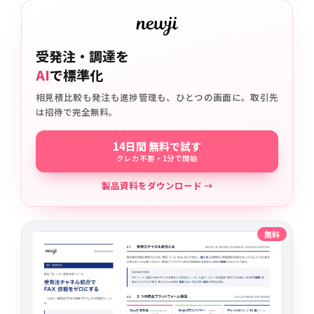
受発注・調達を
AI
で標準化
相見積比較も発注も進捗管理も、ひとつの画面に。取引先
は招待で完全無料。
14日間 無料で試す
クレカ不要・1分で開始
製品資料をダウンロード →
無料