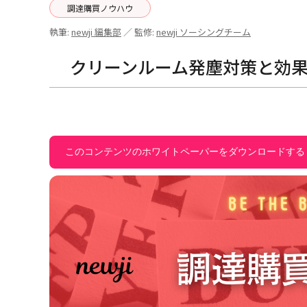
調達購買ノウハウ
執筆:
newji 編集部
／ 監修:
newji ソーシングチーム
クリーンルーム発塵対策と効
このコンテンツのホワイトペーパーをダウンロードする