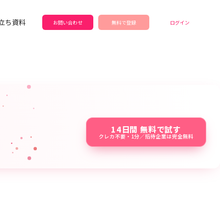
立ち資料
お問い合わせ
無料で登録
ログイン
14日間 無料で試す
クレカ不要・1分／招待企業は完全無料