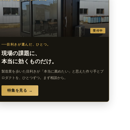
受付中
目利きが選んだ、ひとつ。
現場の課題に、
本当に効くものだけ。
製造業を歩いた目利きが「本当に薦めたい」と思えた作り手とプ
ロダクトを、ひとつずつ。まず相談から。
特集を見る →