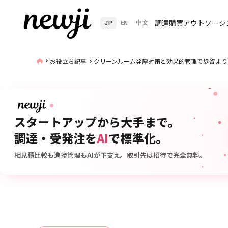
調達購買アウトソーシ
JP
EN
中文
お役立ち記事
クリーンルーム発塵対策と効果的管理で歩留まり
スタートアップから大手まで。
調達・受発注を
AI
で標準化。
相見積比較も進捗管理もAIが下支え。取引先は招待で完全無料。