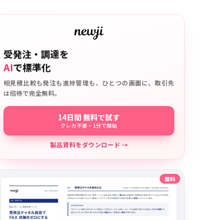
受発注・調達を
AI
で標準化
相見積比較も発注も進捗管理も、ひとつの画面に。取引先
は招待で完全無料。
14日間 無料で試す
クレカ不要・1分で開始
製品資料をダウンロード →
無料