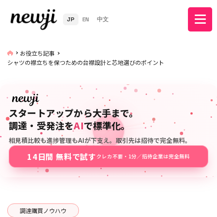
JP
EN
中文
お役立ち記事
シャツの襟立ちを保つための台襟設計と芯地選びのポイント
スタートアップから大手まで。
調達・受発注を
AI
で標準化。
相見積比較も進捗管理もAIが下支え。取引先は招待で完全無料。
14日間 無料で試す
クレカ不要・1分／招待企業は完全無料
調達購買ノウハウ