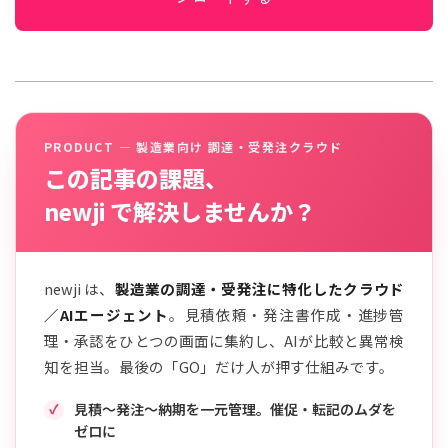
PRODUCT — 製造業向け 調達・受発注クラウド
この記事の課題、
newji で解決しませんか？
newji は、
製造業の調達・受発注に特化したクラウド
／AIエージェント
。見積依頼・発注書作成・進捗管
理・承認をひとつの画面に集約し、AIが比較と異常検
知を担当。最後の「GO」だけ人が押す仕組みです。
見積〜発注〜納期を一元管理。催促・転記のムダを
ゼロに