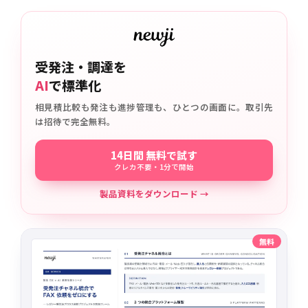
受発注・調達を
AI
で標準化
相見積比較も発注も進捗管理も、ひとつの画面に。取引先
は招待で完全無料。
14日間 無料で試す
クレカ不要・1分で開始
製品資料をダウンロード →
無料