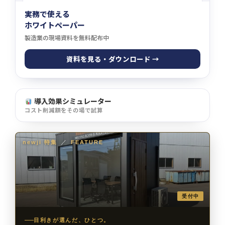
実務で使える
ホワイトペーパー
製造業の現場資料を無料配布中
資料を見る・ダウンロード →
導入効果シミュレーター
コスト削減額をその場で試算
newji 特集
／
FEATURE
受付中
目利きが選んだ、ひとつ。