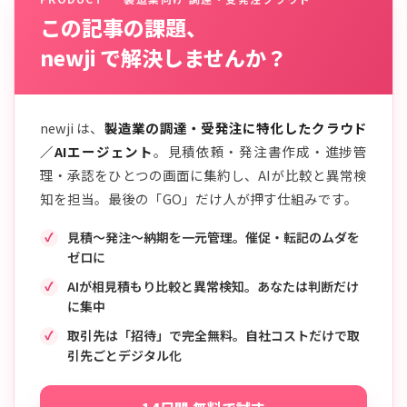
この記事の課題、
newji で解決しませんか？
newji は、
製造業の調達・受発注に特化したクラウド
／AIエージェント
。見積依頼・発注書作成・進捗管
理・承認をひとつの画面に集約し、AIが比較と異常検
知を担当。最後の「GO」だけ人が押す仕組みです。
見積〜発注〜納期を一元管理。催促・転記のムダを
ゼロに
AIが相見積もり比較と異常検知。あなたは判断だけ
に集中
取引先は「招待」で完全無料。自社コストだけで取
引先ごとデジタル化