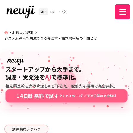
JP
EN
中文
お役立ち記事
システム導入で削減できる発注書・請求書管理の手間とは
スタートアップから大手まで。
調達・受発注を
AI
で標準化。
相見積比較も進捗管理もAIが下支え。取引先は招待で完全無料。
14日間 無料で試す
クレカ不要・1分／招待企業は完全無料
調達購買ノウハウ