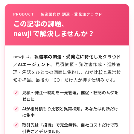
PRODUCT — 製造業向け 調達・受発注クラウド
この記事の課題、
newji で解決しませんか？
newji は、
製造業の調達・受発注に特化したクラウド
／AIエージェント
。見積依頼・発注書作成・進捗管
理・承認をひとつの画面に集約し、AIが比較と異常検
知を担当。最後の「GO」だけ人が押す仕組みです。
見積〜発注〜納期を一元管理。催促・転記のムダを
ゼロに
AIが相見積もり比較と異常検知。あなたは判断だけ
に集中
取引先は「招待」で完全無料。自社コストだけで取
引先ごとデジタル化