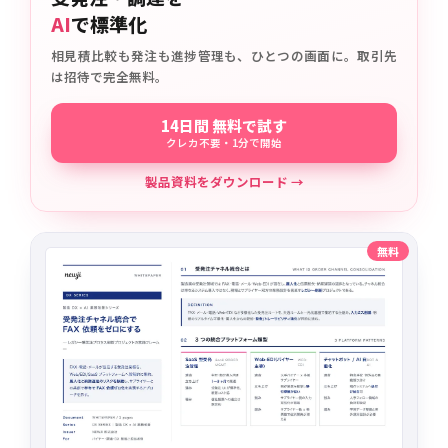
AI
で標準化
相見積比較も発注も進捗管理も、ひとつの画面に。取引先
は招待で完全無料。
14日間 無料で試す
クレカ不要・1分で開始
製品資料をダウンロード →
無料