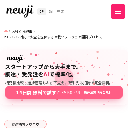
JP
EN
中文
お役立ち記事
ISO26262対応で安全を担保する車載ソフトウェア開発プロセス
スタートアップから大手まで。
調達・受発注を
AI
で標準化。
相見積比較も進捗管理もAIが下支え。取引先は招待で完全無料。
14日間 無料で試す
クレカ不要・1分／招待企業は完全無料
調達購買ノウハウ