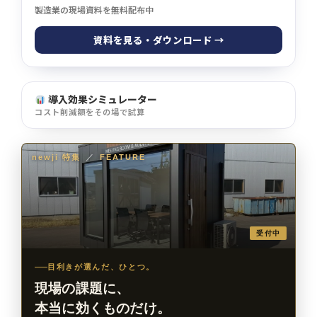
製造業の現場資料を無料配布中
資料を見る・ダウンロード →
導入効果シミュレーター
コスト削減額をその場で試算
newji 特集
／
FEATURE
受付中
目利きが選んだ、ひとつ。
現場の課題に、
本当に効くものだけ。