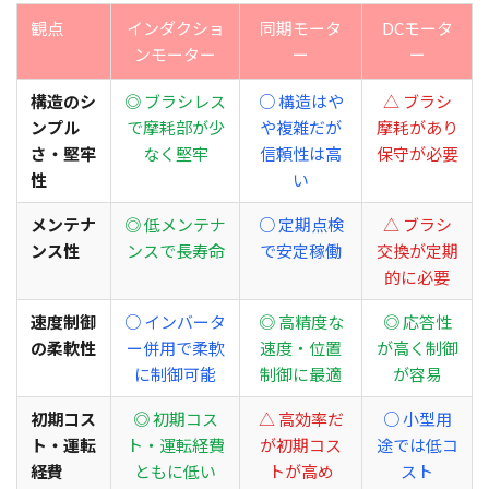
観点
インダクショ
同期モータ
DCモータ
ンモーター
ー
ー
構造のシ
◎ ブラシレス
○ 構造はや
△ ブラシ
ンプル
で摩耗部が少
や複雑だが
摩耗があり
さ・堅牢
なく堅牢
信頼性は高
保守が必要
性
い
メンテナ
◎ 低メンテナ
○ 定期点検
△ ブラシ
ンス性
ンスで長寿命
で安定稼働
交換が定期
的に必要
速度制御
○ インバータ
◎ 高精度な
◎ 応答性
の柔軟性
ー併用で柔軟
速度・位置
が高く制御
に制御可能
制御に最適
が容易
初期コス
◎ 初期コス
△ 高効率だ
○ 小型用
ト・運転
ト・運転経費
が初期コス
途では低コ
経費
ともに低い
トが高め
スト