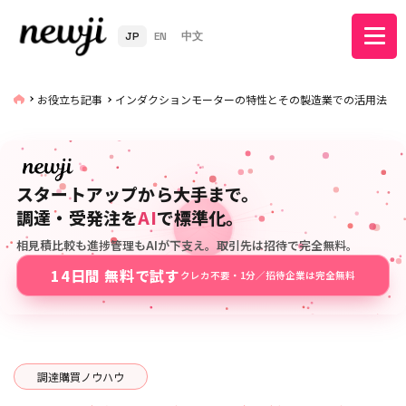
JP
EN
中文
お役立ち記事
インダクションモーターの特性とその製造業での活用法
スタートアップから大手まで。
調達・受発注を
AI
で標準化。
相見積比較も進捗管理もAIが下支え。取引先は招待で完全無料。
14日間 無料で試す
クレカ不要・1分／招待企業は完全無料
調達購買ノウハウ