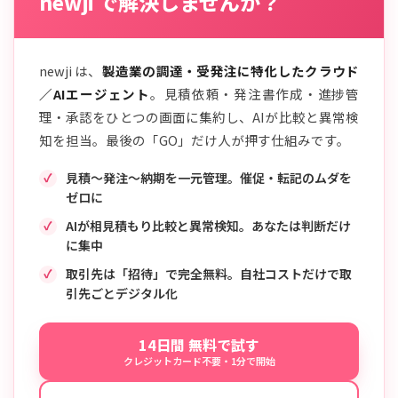
newji で解決しませんか？
newji は、
製造業の調達・受発注に特化したクラウド
／AIエージェント
。見積依頼・発注書作成・進捗管
理・承認をひとつの画面に集約し、AIが比較と異常検
知を担当。最後の「GO」だけ人が押す仕組みです。
見積〜発注〜納期を一元管理。催促・転記のムダを
ゼロに
AIが相見積もり比較と異常検知。あなたは判断だけ
に集中
取引先は「招待」で完全無料。自社コストだけで取
引先ごとデジタル化
14日間 無料で試す
クレジットカード不要・1分で開始