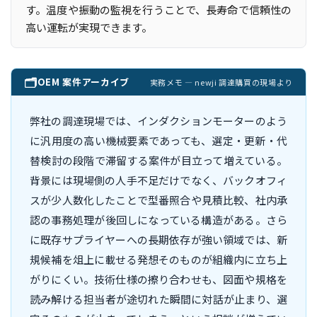
す。温度や振動の監視を行うことで、長寿命で信頼性の
高い運転が実現できます。
🗂
OEM 案件アーカイブ
実務メモ — newji 調達購買の現場より
弊社の調達現場では、インダクションモーターのよう
に汎用度の高い機械要素であっても、選定・更新・代
替検討の段階で滞留する案件が目立って増えている。
背景には現場側の人手不足だけでなく、バックオフィ
スが少人数化したことで型番照合や見積比較、社内承
認の事務処理が後回しになっている構造がある。さら
に既存サプライヤーへの長期依存が強い領域では、新
規候補を俎上に載せる発想そのものが組織内に立ち上
がりにくい。技術仕様の擦り合わせも、図面や規格を
読み解ける担当者が途切れた瞬間に対話が止まり、選