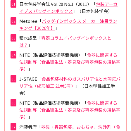
日本包装学会誌 Vol.20 No.1（2011）「
包装アーカ
イブス バッグインボックス
」（日本包装学会）
Metoree「
バッグインボックス メーカー注目ラン
キング【2026年】
」
積水成型「
容器コラム／バッグインボックスと
は？
」
NITE（製品評価技術基盤機構）「
食器に関連する
法規制等（食品衛生法・器具及び容器包装の規格基
準）
」
J-STAGE「
食品包装材料のガスバリア性と水蒸気バ
リア性（成形加工 21巻5号）
」（日本塑性加工学
会）
NITE（製品評価技術基盤機構）「
食器に関連する
法規制等（食品衛生法・器具及び容器包装の規格基
準）
」
消費者庁「
器具・容器包装、おもちゃ、洗浄剤（食