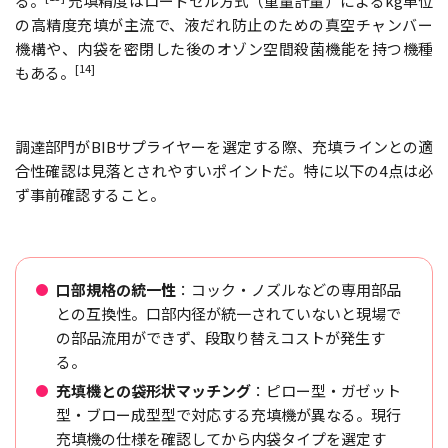
る。
充填精度はロードセル方式（重量計量）によるkg単位
の高精度充填が主流で、液だれ防止のための真空チャンバー
機構や、内袋を密閉した後のオゾン空間殺菌機能を持つ機種
[14]
もある。
調達部門がBIBサプライヤーを選定する際、充填ラインとの適
合性確認は見落とされやすいポイントだ。特に以下の4点は必
ず事前確認すること。
口部規格の統一性
：コック・ノズルなどの専用部品
との互換性。口部内径が統一されていないと現場で
の部品流用ができず、段取り替えコストが発生す
る。
充填機との袋形状マッチング
：ピロー型・ガゼット
型・ブロー成型型で対応する充填機が異なる。現行
充填機の仕様を確認してから内袋タイプを選定す