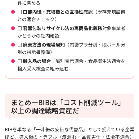
件に含める
□
口部内径・充填機との互換性
確認（既存充填設備
との適合チェック）
□
容器包装リサイクル法の再商品化義務
対象事業者
かどうかの社内確認
□
廃棄方法の現場周知
（内袋プラ分別・段ボール分
別の指示書整備）
□
輸入品の場合
：識別表示適合・食品衛生法適合を
輸入受入検査に組み込む
まとめ―BIBは「コスト削減ツール」
以上の調達戦略資産だ
BIBを単なる「一斗缶の安価な代替品」として捉えている企業
ほど、導入後のトラブル（液漏れ・品質劣化・法令不適合）