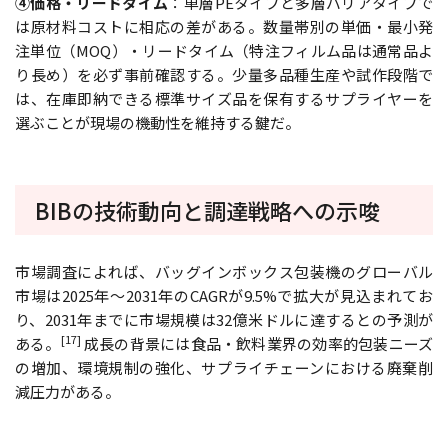
④価格・リードタイム
：単層PEタイプと多層バリアタイプで
は原材料コストに相応の差がある。数量帯別の単価・最小発
注単位（MOQ）・リードタイム（特注フィルム品は通常品よ
り長め）を必ず事前確認する。少量多品種生産や試作段階で
は、在庫即納できる標準サイズ品を保有するサプライヤーを
選ぶことが現場の機動性を維持する鍵だ。
BIBの技術動向と調達戦略への示唆
市場調査によれば、バッグインボックス包装機のグローバル
市場は2025年〜2031年のCAGRが9.5%で拡大が見込まれてお
り、2031年までに市場規模は32億米ドルに達するとの予測が
[17]
ある。
成長の背景には食品・飲料業界の効率的包装ニーズ
の増加、環境規制の強化、サプライチェーンにおける廃棄削
減圧力がある。