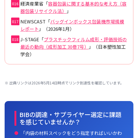
経済産業省「
容器包装に関する基本的な考え方（容
器包装リサイクル法）
」
NEWSCAST「
バッグインボックス包装機市場規模
レポート
」（2026年1月）
J-STAGE「
プラスチックフィルム成形・評価技術の
最近の動向（成形加工 30巻7号）
」（日本塑性加工
学会）
※ 出典リンクは2026年5月14日時点でリンク到達性を確認しています。
BIBの調達・サプライヤー選定に課題
を感じていませんか？
「内袋の材料スペックをどう指定すればいいかわ