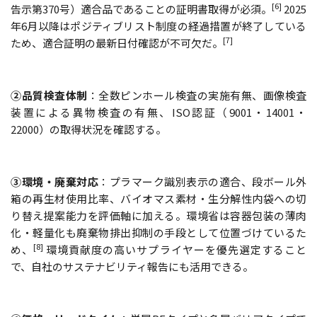
[6]
告示第370号）適合品であることの証明書取得が必須。
2025
年6月以降はポジティブリスト制度の経過措置が終了している
[7]
ため、適合証明の最新日付確認が不可欠だ。
②品質検査体制
：全数ピンホール検査の実施有無、画像検査
装置による異物検査の有無、ISO認証（9001・14001・
22000）の取得状況を確認する。
③環境・廃棄対応
：プラマーク識別表示の適合、段ボール外
箱の再生材使用比率、バイオマス素材・生分解性内袋への切
り替え提案能力を評価軸に加える。環境省は容器包装の薄肉
化・軽量化も廃棄物排出抑制の手段として位置づけているた
[8]
め、
環境貢献度の高いサプライヤーを優先選定すること
で、自社のサステナビリティ報告にも活用できる。