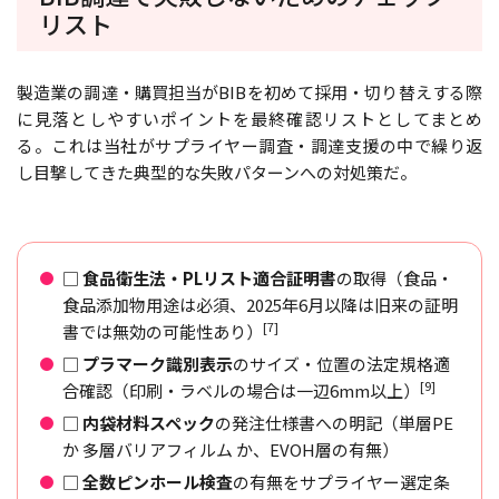
リスト
製造業の調達・購買担当がBIBを初めて採用・切り替えする際
に見落としやすいポイントを最終確認リストとしてまとめ
る。これは当社がサプライヤー調査・調達支援の中で繰り返
し目撃してきた典型的な失敗パターンへの対処策だ。
□
食品衛生法・PLリスト適合証明書
の取得（食品・
食品添加物用途は必須、2025年6月以降は旧来の証明
[7]
書では無効の可能性あり）
□
プラマーク識別表示
のサイズ・位置の法定規格適
[9]
合確認（印刷・ラベルの場合は一辺6mm以上）
□
内袋材料スペック
の発注仕様書への明記（単層PE
か 多層バリアフィルム か、EVOH層の有無）
□
全数ピンホール検査
の有無をサプライヤー選定条