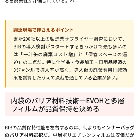
る易廃棄性が評価されている。
調達現場で押さえるポイント
累計200社以上の製造業サプライヤー調査において、
BIBの導入検討がスタートするきっかけで最も多いの
は「一斗缶の廃棄コスト増」と「保管スペースの逼
迫」の二点だ。特に化学品・食品加工・日用品製造の
3ジャンルで導入率が高く、導入後の廃棄費用削減効
果を試算したうえで決裁を通している企業が多い。
内袋のバリア材料技術―EVOHと多層
フィルムが品質保持を決める
BIBの品質保持性能を左右するのは、何よりも
インナーバッグ
のバリア材料選択
だ。単層ポリエチレンフィルムは安価だが