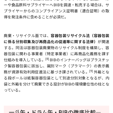
ーや食品原料サプライヤーへBIBを調達・転売する場合は、サ
プライヤーからのコンプライアンス証明書（適合証明）の取
得を発注条件に含めることが必須だ。
廃棄・リサイクル面では、
容器包装リサイクル法（容器包装
に係る分別収集及び再商品化の促進等に関する法律）
が関連
する。同法は容器包装廃棄物のリサイクル制度を構築し、容
器包装に関わる事業者（特定事業者）に再商品化義務を課す
[8]
仕組みを導入している。
BIBのインナーバッグはプラスチッ
ク製容器包装に該当し、識別マーク（プラマーク）の表示義
[9]
務が資源有効利用促進法に基づき課されている。
外箱とな
る段ボールは紙製容器包装として別途分別対象となるが、内
袋と外箱を分けて廃棄できる設計がBIBの環境優位性の柱とな
っている。
一斗缶・ドラム缶・BIBの徹底比較―