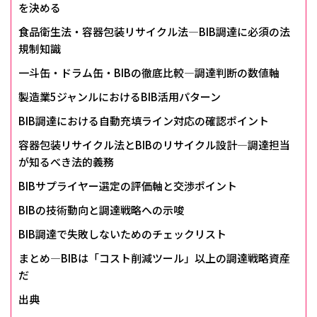
を決める
食品衛生法・容器包装リサイクル法―BIB調達に必須の法
規制知識
一斗缶・ドラム缶・BIBの徹底比較―調達判断の数値軸
製造業5ジャンルにおけるBIB活用パターン
BIB調達における自動充填ライン対応の確認ポイント
容器包装リサイクル法とBIBのリサイクル設計―調達担当
が知るべき法的義務
BIBサプライヤー選定の評価軸と交渉ポイント
BIBの技術動向と調達戦略への示唆
BIB調達で失敗しないためのチェックリスト
まとめ―BIBは「コスト削減ツール」以上の調達戦略資産
だ
出典