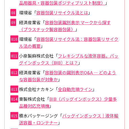
品用器具・容器包装ポジティブリスト制度）
」
環境省「
容器包装リサイクル法とは
」
経済産業省「
容器包装識別表示 マークから探す
（プラスチック製容器包装）
」
環境省「
容器包装リサイクル法：容器包装リサイク
ル法の概要
」
小泉製麻株式会社「
フレキシブルな液体容器。バッ
グインボックス（BIB）とは？
」
経済産業省「
容器包装の識別表示Q&A ― どのよう
な容器包装が対象か
」
株式会社ナカキン「
全自動充填ライン
」
東製株式会社「
BIB（バッグインボックス）少量多
品種対応充填機
」
積水パッケージング「
バッグインボックス｜液体輸
送容器・ロンテナー
」