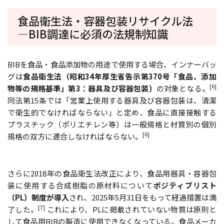
食品衛生法・容器包装リサイクル法
―BIB調達に必須の法規制知識
BIBを食品・食品添加物の用途で使用する場合、インナーバッ
グは
食品衛生法（昭和34年厚生省告示第370号「食品、添加
[6]
物等の規格基準」第3：器具及び容器包装）
の対象となる。
同法第15条では「営業上使用する器具及び容器包装は、清潔
で衛生的でなければならない」と定め、食品に直接接触する
プラスチック（ポリエチレン等）は一般規格と材質別の個別
[6]
規格の双方に適合しなければならない。
さらに2018年の食品衛生法改正により、食品用器具・容器包
装に使用する合成樹脂の原材料について
ポジティブリスト
（PL）制度が導入
され、2025年5月31日をもって経過措置は満
[7]
了した。
これにより、PLに掲載されていない物質は原則と
して食品用BIBの製造に使用できなくなっている。食品メーカ