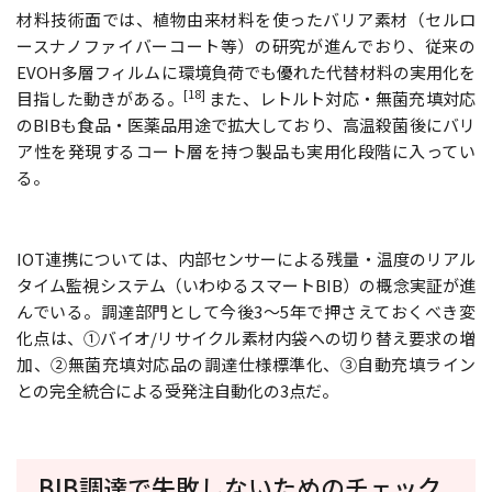
材料技術面では、植物由来材料を使ったバリア素材（セルロ
ースナノファイバーコート等）の研究が進んでおり、従来の
EVOH多層フィルムに環境負荷でも優れた代替材料の実用化を
[18]
目指した動きがある。
また、レトルト対応・無菌充填対応
のBIBも食品・医薬品用途で拡大しており、高温殺菌後にバリ
ア性を発現するコート層を持つ製品も実用化段階に入ってい
る。
IOT連携については、内部センサーによる残量・温度のリアル
タイム監視システム（いわゆるスマートBIB）の概念実証が進
んでいる。調達部門として今後3〜5年で押さえておくべき変
化点は、①バイオ/リサイクル素材内袋への切り替え要求の増
加、②無菌充填対応品の調達仕様標準化、③自動充填ライン
との完全統合による受発注自動化の3点だ。
BIB調達で失敗しないためのチェック