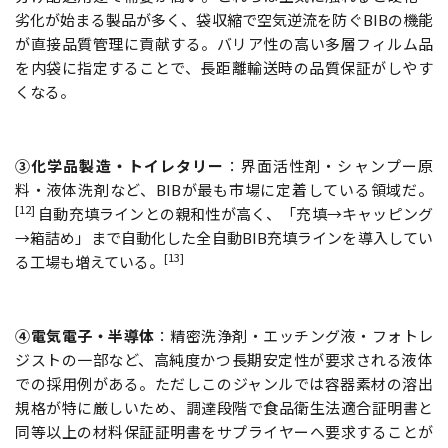
劣化が始まる製品が多く、袋収縮で空気逆流を防ぐBIBの機能
が直接品質管理に貢献する。バリア性の高い多層フィルム品
を内袋に指定することで、長距離輸送時の品質保証がしやす
くなる。
③化学品製造・トイレタリー
：界面活性剤・シャンプー原
料・液体洗剤など、BIBが最も市場に定着している領域だ。
[12]
自動充填ラインとの親和性が高く、「充填→キャッピング
→箱詰め」まで自動化した全自動BIB充填ラインを導入してい
[13]
る工場も増えている。
④電気電子・半導体
：精密洗浄剤・エッチング液・フォトレ
ジストの一部など、高純度かつ長期安定性が要求される液体
での採用例がある。ただしこのジャンルでは容器素材の溶出
規格が特に厳しいため、調達段階で食品衛生法適合証明書と
同等以上の材料保証証明書をサプライヤーへ要求することが