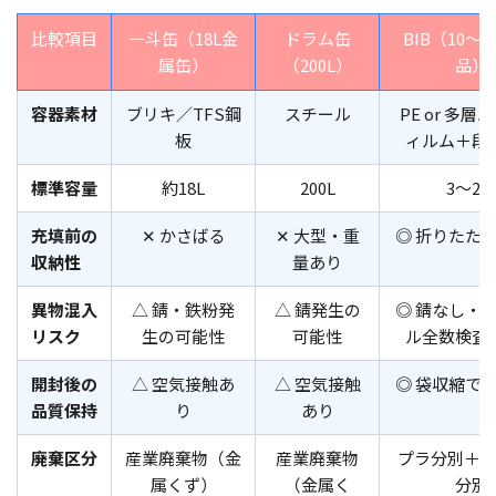
比較項目
一斗缶（18L金
ドラム缶
BIB（10〜2
属缶）
（200L）
品）
容器素材
ブリキ／TFS鋼
スチール
PE or 多層
板
ィルム＋段
標準容量
約18L
200L
3〜20
充填前の
✕ かさばる
✕ 大型・重
◎ 折りたた
収納性
量あり
異物混入
△ 錆・鉄粉発
△ 錆発生の
◎ 錆なし・
リスク
生の可能性
可能性
ル全数検査
開封後の
△ 空気接触あ
△ 空気接触
◎ 袋収縮で
品質保持
り
あり
廃棄区分
産業廃棄物（金
産業廃棄物
プラ分別＋
属くず）
（金属く
分別