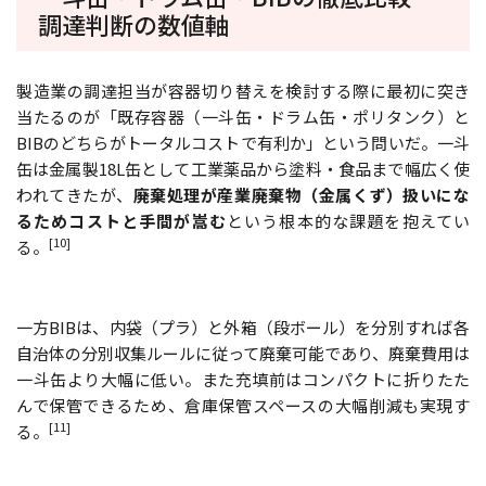
調達判断の数値軸
製造業の調達担当が容器切り替えを検討する際に最初に突き
当たるのが「既存容器（一斗缶・ドラム缶・ポリタンク）と
BIBのどちらがトータルコストで有利か」という問いだ。一斗
缶は金属製18L缶として工業薬品から塗料・食品まで幅広く使
われてきたが、
廃棄処理が産業廃棄物（金属くず）扱いにな
るためコストと手間が嵩む
という根本的な課題を抱えてい
[10]
る。
一方BIBは、内袋（プラ）と外箱（段ボール）を分別すれば各
自治体の分別収集ルールに従って廃棄可能であり、廃棄費用は
一斗缶より大幅に低い。また充填前はコンパクトに折りたた
んで保管できるため、倉庫保管スペースの大幅削減も実現す
[11]
る。