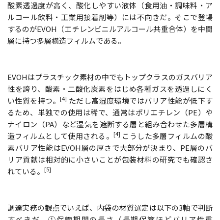
酸素透過度が高く、酸化しやすい液体（食用油・調味料・ア
ルコール飲料・工業用接着剤等）には不向きだ。そこで登場
するのがEVOH（エチレンビニルアルコール共重合体）を中間
層に持つ多層構造フィルムである。
EVOHはプラスチック素材の中でもトップクラスのガスバリア
性を誇り、酸素・二酸化炭素をはじめ各種ガスを透過しにく
[4]
い性質を持つ。
ただし高湿度環境ではバリア性能が低下す
るため、単独での使用は稀で、通常はポリエチレン（PE）や
ナイロン（PA）など湿気を遮断する層と組み合わせた多層構
[4]
造フィルムとして使用される。
こうした多層フィルムの酸
素バリア性能はEVOH層の厚さで大部分が決まり、PE層のバ
リア貢献は相対的に小さいことが包装材料の研究でも確認さ
[5]
れている。
調達実務の観点でいえば、内袋の材質選定は以下の3軸で判断
すべきだ。①保管期間の長さ（長期保管ほどバリア性重