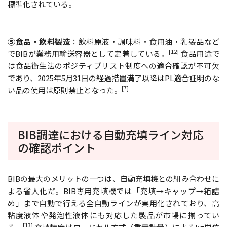
標準化されている。
⑤食品・飲料製造
：飲料原液・調味料・食用油・乳製品など
[12]
でBIBが業務用輸送容器として定着している。
食品用途で
は食品衛生法のポジティブリスト制度への適合確認が不可欠
であり、2025年5月31日の経過措置満了以降はPL適合証明のな
[7]
い品の使用は原則禁止となった。
BIB調達における自動充填ライン対応
の確認ポイント
BIBの最大のメリットの一つは、自動充填機との組み合わせに
よる省人化だ。BIB専用充填機では「充填→キャップ→箱詰
め」まで自動で行える全自動ラインが実用化されており、高
粘度液体や発泡性液体にも対応した製品が市場に揃ってい
[13]