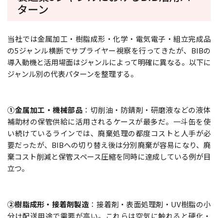
ターン
当社では金属加工・樹脂成形・化学・電気電子・組立完成品
の5ジャンル横断でサプライヤー視察を行ってきたが、BIBの
導入動機と活用場面はジャンルによって明確に異なる。以下に
ジャンル別の代表パターンを整理する。
①金属加工・機械部品
：切削油・防錆剤・研磨液などの液体
補助材の保管供給に活用されるケースが最多だ。一斗缶を使
い続けているラインでは、廃棄処理の都度コストと人手が必
要だったが、BIBへの切り替え後は分別廃棄が容易になり、廃
棄コスト削減と保管スペース圧縮を同時に達成している例が目
立つ。
②樹脂成形・接着剤製造
：接着剤・表面処理剤・UV樹脂の小
分け配送用途で需要が高い。これらは空気に触れると硬化・