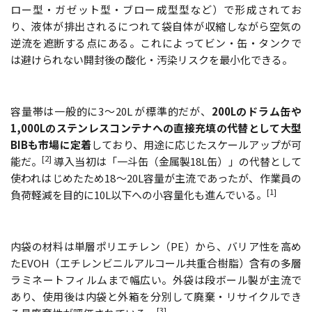
ロー型・ガゼット型・ブロー成型型など）で形成されてお
り、液体が排出されるにつれて袋自体が収縮しながら空気の
逆流を遮断する点にある。これによってビン・缶・タンクで
は避けられない開封後の酸化・汚染リスクを最小化できる。
容量帯は一般的に3〜20L が標準的だが、
200Lのドラム缶や
1,000Lのステンレスコンテナへの直接充填の代替として大型
BIBも市場に定着
しており、用途に応じたスケールアップが可
[2]
能だ。
導入当初は「一斗缶（金属製18L缶）」の代替として
使われはじめたため18〜20L容量が主流であったが、作業員の
[1]
負荷軽減を目的に10L以下への小容量化も進んでいる。
内袋の材料は単層ポリエチレン（PE）から、バリア性を高め
たEVOH（エチレンビニルアルコール共重合樹脂）含有の多層
ラミネートフィルムまで幅広い。外袋は段ボール製が主流で
あり、使用後は内袋と外箱を分別して廃棄・リサイクルでき
[3]