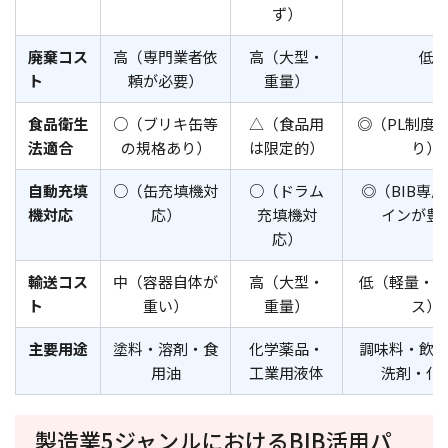
ず）
廃棄コス
高（専門業者依
高（大型・
低
ト
頼が必要）
重量）
食品衛生
○（ブリキ缶等
△（食品用
◎（PL制度
法適合
の規格あり）
は限定的）
り）
自動充填
○（缶充填機対
○（ドラム
◎（BIB専
機対応
応）
充填機対
インが豊
応）
輸送コス
中（容器自体が
高（大型・
低（軽量・
ト
重い）
重量）
ス）
主要用途
塗料・溶剤・食
化学薬品・
調味料・飲
用油
工業用液体
洗剤・化
製造業5ジャンルにおけるBIB活用パ