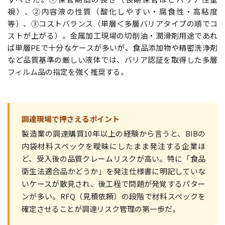
視）、②内容液の性質（酸化しやすい・腐食性・高粘度
等）、③コストバランス（単層＜多層バリアタイプの順でコ
ストが上がる）。金属加工現場の切削油・潤滑剤用途であれ
ば単層PEで十分なケースが多いが、食品添加物や精密洗浄剤
など品質基準の厳しい液体では、バリア認証を取得した多層
フィルム品の指定を強く推奨する。
調達現場で押さえるポイント
製造業の調達購買10年以上の経験から言うと、BIBの
内袋材料スペックを曖昧にしたまま発注する企業ほ
ど、受入後の品質クレームリスクが高い。特に「食品
衛生法適合品かどうか」を発注仕様書に明記していな
いケースが散見され、後工程で問題が発覚するパター
ンが多い。RFQ（見積依頼）の段階で材料スペックを
確定させることが調達リスク管理の第一歩だ。