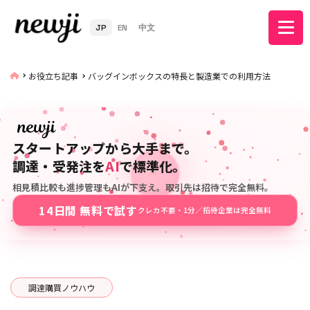
JP
EN
中文
お役立ち記事
バッグインボックスの特長と製造業での利用方法
スタートアップから大手まで。
調達・受発注を
AI
で標準化。
相見積比較も進捗管理もAIが下支え。取引先は招待で完全無料。
14日間 無料で試す
クレカ不要・1分／招待企業は完全無料
調達購買ノウハウ