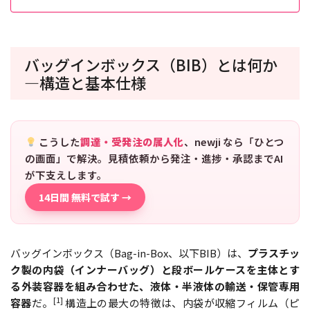
バッグインボックス（BIB）とは何か
―構造と基本仕様
こうした
調達・受発注の属人化
、newji なら「ひとつ
の画面」で解決。見積依頼から発注・進捗・承認までAI
が下支えします。
14日間 無料で試す →
バッグインボックス（Bag-in-Box、以下BIB）は、
プラスチッ
ク製の内袋（インナーバッグ）と段ボールケースを主体とす
る外装容器を組み合わせた、液体・半液体の輸送・保管専用
[1]
容器
だ。
構造上の最大の特徴は、内袋が収縮フィルム（ピ