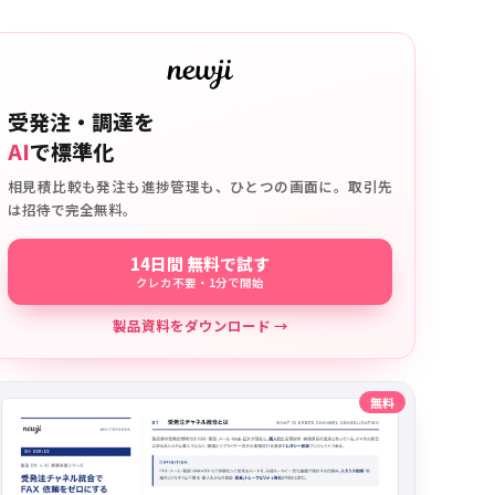
受発注・調達を
AI
で標準化
相見積比較も発注も進捗管理も、ひとつの画面に。取引先
は招待で完全無料。
14日間 無料で試す
クレカ不要・1分で開始
製品資料をダウンロード →
無料