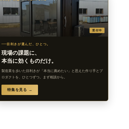
受付中
目利きが選んだ、ひとつ。
現場の課題に、
本当に効くものだけ。
製造業を歩いた目利きが「本当に薦めたい」と思えた作り手とプ
ロダクトを、ひとつずつ。まず相談から。
特集を見る →