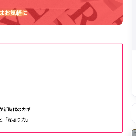
が新時代のカギ
と「深堀り力」