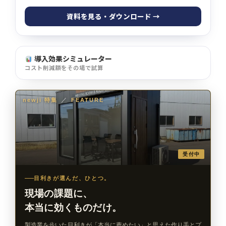
資料を見る・ダウンロード →
導入効果シミュレーター
コスト削減額をその場で試算
newji 特集
／
FEATURE
受付中
目利きが選んだ、ひとつ。
現場の課題に、
本当に効くものだけ。
製造業を歩いた目利きが「本当に薦めたい」と思えた作り手とプ