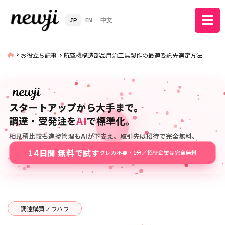
JP
EN
中文
お役立ち記事
航空機構造部品用治工具製作の最適委託先選定方法
スタートアップから大手まで。
調達・受発注を
AI
で標準化。
相見積比較も進捗管理もAIが下支え。取引先は招待で完全無料。
14日間 無料で試す
クレカ不要・1分／招待企業は完全無料
調達購買ノウハウ