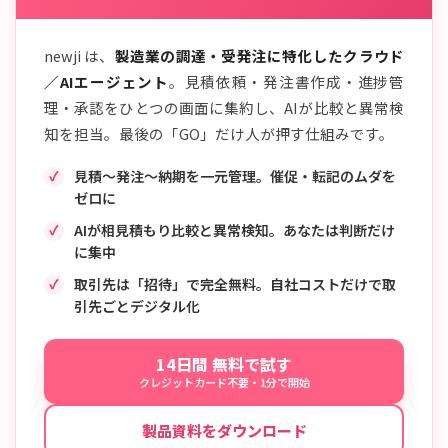
newji は、
製造業の調達・受発注に特化したクラウド
／AIエージェント
。見積依頼・発注書作成・進捗管
理・承認をひとつの画面に集約し、AIが比較と異常検
知を担当。最後の「GO」だけ人が押す仕組みです。
見積〜発注〜納期を一元管理。催促・転記のムダを
ゼロに
AIが相見積もり比較と異常検知。あなたは判断だけ
に集中
取引先は「招待」で完全無料。自社コストだけで取
引先ごとデジタル化
14日間 無料で試す
クレジットカード不要・1分で開始
製品資料をダウンロード