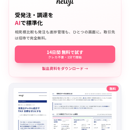
受発注・調達を
AI
で標準化
相見積比較も発注も進捗管理も、ひとつの画面に。取引先
は招待で完全無料。
14日間 無料で試す
クレカ不要・1分で開始
製品資料をダウンロード →
無料