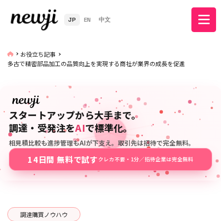
JP
EN
中文
お役立ち記事
多古で精密部品加工の品質向上を実現する商社が業界の成長を促進
スタートアップから大手まで。
調達・受発注を
AI
で標準化。
相見積比較も進捗管理もAIが下支え。取引先は招待で完全無料。
14日間 無料で試す
クレカ不要・1分／招待企業は完全無料
調達購買ノウハウ