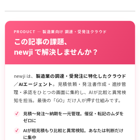
PRODUCT — 製造業向け 調達・受発注クラウド
この記事の課題、
newji で解決しませんか？
newji は、
製造業の調達・受発注に特化したクラウド
／AIエージェント
。見積依頼・発注書作成・進捗管
理・承認をひとつの画面に集約し、AIが比較と異常検
知を担当。最後の「GO」だけ人が押す仕組みです。
見積〜発注〜納期を一元管理。催促・転記のムダを
ゼロに
AIが相見積もり比較と異常検知。あなたは判断だけ
に集中