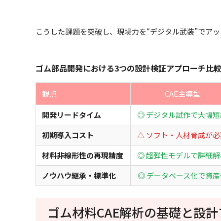
こうした課題を突破し、現場力を“デジタル武装”でア
ゴム部品開発における3つの設計検証アプローチ比
観点
CAE主導型
開発リードタイム
◎ デジタル試作で大幅短
初期導入コスト
△ ソフト・人材育成が必
材料非線形性の再現精度
◎ 超弾性モデルで詳細解
ノウハウ継承・標準化
◎ データベース化で資産
ゴム材料CAE解析の基礎と設