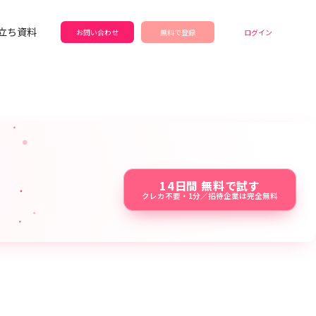
立ち資料
お問い合わせ
無料で登録
ログイン
14日間 無料で試す
クレカ不要・1分／招待企業は完全無料