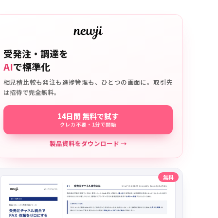
受発注・調達を
AI
で標準化
相見積比較も発注も進捗管理も、ひとつの画面に。取引先
は招待で完全無料。
14日間 無料で試す
クレカ不要・1分で開始
製品資料をダウンロード →
無料