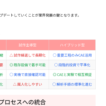
ップデートしていくことが業界発展の鍵となります。
較
試作主導型
ハイブリッド型
縮
△ 試作繰返しで長期化
○ 重要工程のみCAE活用
要
◎ 既存設備で着手可能
○ 段階的投資で平準化
析
○ 実機で直接確認可能
◎ CAEと実験で相互検証
化
△ 属人化しやすい
○ 解析手順の標準化進む
計プロセスへの統合