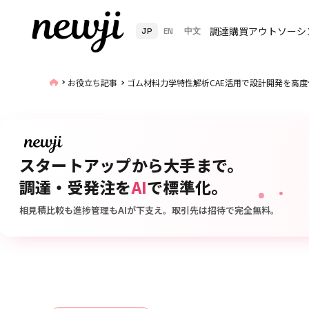
調達購買アウトソーシ
JP
EN
中文
お役立ち記事
ゴム材料力学特性解析CAE活用で設計開発を高
スタートアップから大手まで。
調達・受発注を
AI
で標準化。
相見積比較も進捗管理もAIが下支え。取引先は招待で完全無料。