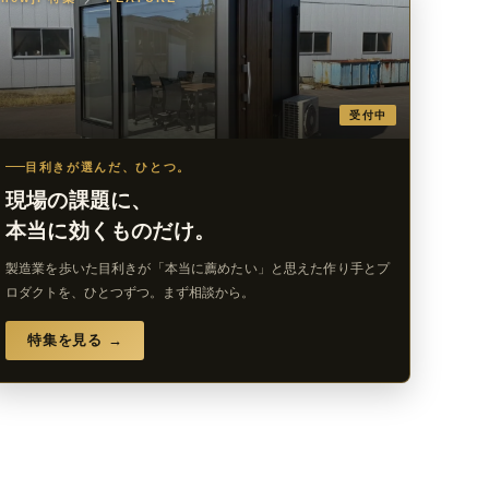
受付中
目利きが選んだ、ひとつ。
現場の課題に、
本当に効くものだけ。
製造業を歩いた目利きが「本当に薦めたい」と思えた作り手とプ
ロダクトを、ひとつずつ。まず相談から。
特集を見る →