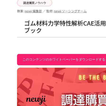
調達購買ノウハウ
執筆:
newji 編集部
／ 監修:
newji ソーシングチーム
ゴム材料力学特性解析CAE活
ブック
このコンテンツのホワイトペーパーをダウンロードする