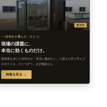
受付中
目利きが選んだ、ひとつ。
現場の課題に、
本当に効くものだけ。
製造業を歩いた目利きが「本当に薦めたい」と思えた作り手とプ
ロダクトを、ひとつずつ。まず相談から。
特集を見る →