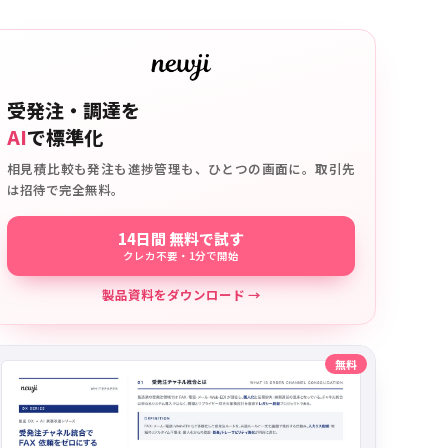
受発注・調達を
AI
で標準化
相見積比較も発注も進捗管理も、ひとつの画面に。取引先
は招待で完全無料。
14日間 無料で試す
クレカ不要・1分で開始
製品資料をダウンロード →
無料