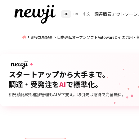
調達購買アウトソーシ
JP
EN
中文
お役立ち記事
自動運転オープンソフトAutowareとその応用・
スタートアップから大手まで。
調達・受発注を
AI
で標準化。
相見積比較も進捗管理もAIが下支え。取引先は招待で完全無料。