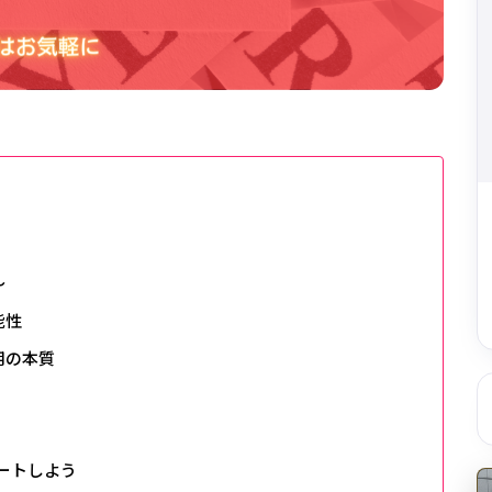
～
能性
用の本質
ートしよう