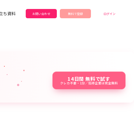
立ち資料
お問い合わせ
無料で登録
ログイン
14日間 無料で試す
クレカ不要・1分／招待企業は完全無料