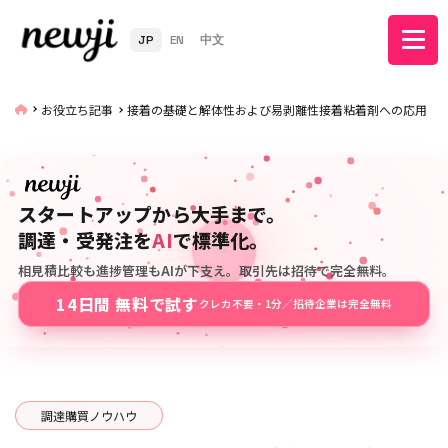
JP
EN
中文
お役立ち記事
接着の基礎と解体性および易剥離性接着粘着剤への応用
スタートアップから大手まで。
調達・受発注を
AI
で標準化。
相見積比較も進捗管理もAIが下支え。取引先は招待で完全無料。
14日間 無料で試す
クレカ不要・1分／招待企業は完全無料
調達購買ノウハウ