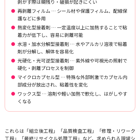
剥がす際は糊残り・破損が起きにくい
再剥離フィルム … シール材や保護フィルム、配線保
護などに多用
熱変化型接着剤 … 一定温度以上に加熱することで粘
着力が低下し、容易に剥離可能
水溶・加水分解型接着剤 … 水やアルカリ溶液で粘着
剤が分解し、解体を容易化
光硬化・光可逆型接着剤 … 紫外線や可視光の照射で
硬化・剥離プロセスを制御
マイクロカプセル型 … 特殊な外部刺激でカプセル内
部成分が放出され、粘着性を変化
ワックス型 … 溶剤や軽い加熱で軟化し、はがしやす
くなる
これらは「組立後工程」「品質検査工程」「修理・リワーク
工程」「最終リサイクル処理工程」など、求められる現場シ