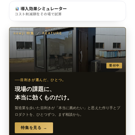
導入効果シミュレーター
コスト削減額をその場で試算
newji 特集
／
FEATURE
受付中
目利きが選んだ、ひとつ。
現場の課題に、
本当に効くものだけ。
製造業を歩いた目利きが「本当に薦めたい」と思えた作り手とプ
ロダクトを、ひとつずつ。まず相談から。
特集を見る →