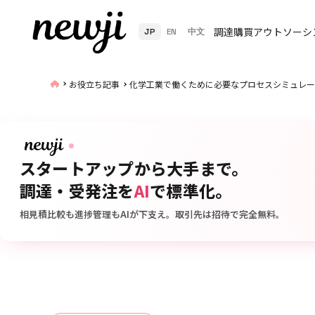
調達購買アウトソーシ
JP
EN
中文
お役立ち記事
化学工業で働くために必要なプロセスシミュレー
スタートアップから大手まで。
調達・受発注を
AI
で標準化。
相見積比較も進捗管理もAIが下支え。取引先は招待で完全無料。