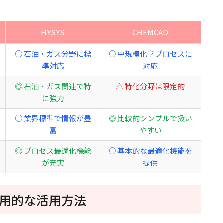
HYSYS
CHEMCAD
○ 石油・ガス分野に標
○ 中規模化学プロセスに
準対応
対応
◎ 石油・ガス関連で特
△ 特化分野は限定的
に強力
○ 業界標準で情報が豊
◎ 比較的シンプルで扱い
富
やすい
◎ プロセス最適化機能
○ 基本的な最適化機能を
が充実
提供
用的な活用方法