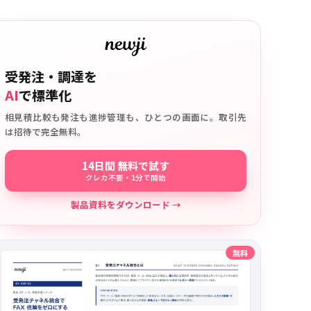
受発注・調達を
AI
で標準化
相見積比較も発注も進捗管理も、ひとつの画面に。取引先
は招待で完全無料。
14日間 無料で試す
クレカ不要・1分で開始
製品資料をダウンロード →
無料