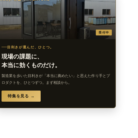
受付中
目利きが選んだ、ひとつ。
現場の課題に、
本当に効くものだけ。
製造業を歩いた目利きが「本当に薦めたい」と思えた作り手とプ
ロダクトを、ひとつずつ。まず相談から。
特集を見る →