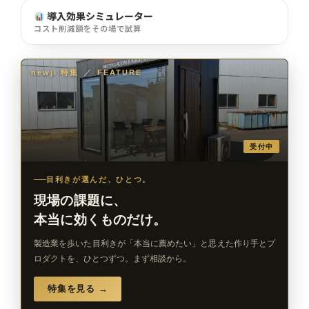
導入効果シミュレーター
コスト削減額をその場で試算
newji 特集
／
FEATURE
受付中
目利きが選んだ、ひとつ。
現場の課題に、
本当に効くものだけ。
製造業を歩いた目利きが「本当に薦めたい」と思えた作り手とプ
ロダクトを、ひとつずつ。まず相談から。
特集を見る →