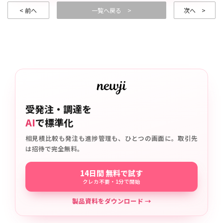
< 前へ
一覧へ戻る >
次へ >
受発注・調達を
AI
で標準化
相見積比較も発注も進捗管理も、ひとつの画面に。取引先
は招待で完全無料。
14日間 無料で試す
クレカ不要・1分で開始
製品資料をダウンロード →