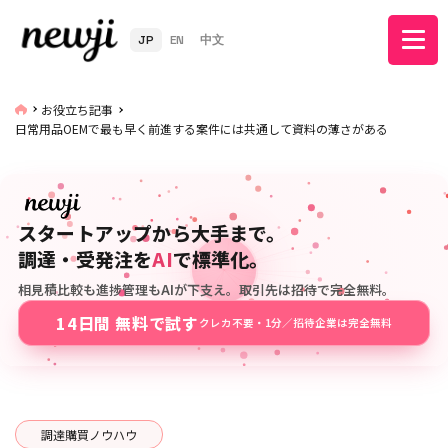
JP
EN
中文
お役立ち記事
日常用品OEMで最も早く前進する案件には共通して資料の薄さがある
スタートアップから大手まで。
調達・受発注を
AI
で標準化。
相見積比較も進捗管理もAIが下支え。取引先は招待で完全無料。
14日間 無料で試す
クレカ不要・1分／招待企業は完全無料
調達購買ノウハウ