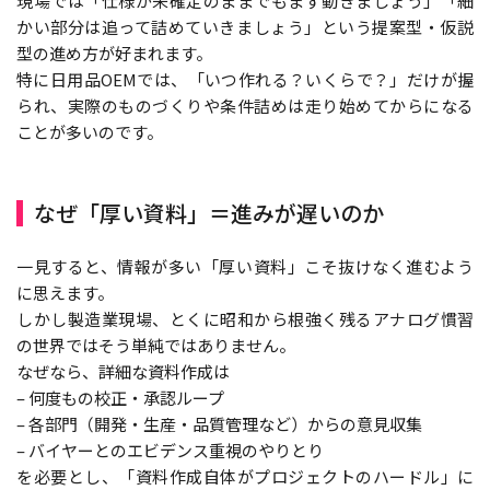
現場では「仕様が未確定のままでもまず動きましょう」「細
かい部分は追って詰めていきましょう」という提案型・仮説
型の進め方が好まれます。
特に日用品OEMでは、「いつ作れる？いくらで？」だけが握
られ、実際のものづくりや条件詰めは走り始めてからになる
ことが多いのです。
なぜ「厚い資料」＝進みが遅いのか
一見すると、情報が多い「厚い資料」こそ抜けなく進むよう
に思えます。
しかし製造業現場、とくに昭和から根強く残るアナログ慣習
の世界ではそう単純ではありません。
なぜなら、詳細な資料作成は
– 何度もの校正・承認ループ
– 各部門（開発・生産・品質管理など）からの意見収集
– バイヤーとのエビデンス重視のやりとり
を必要とし、「資料作成自体がプロジェクトのハードル」に