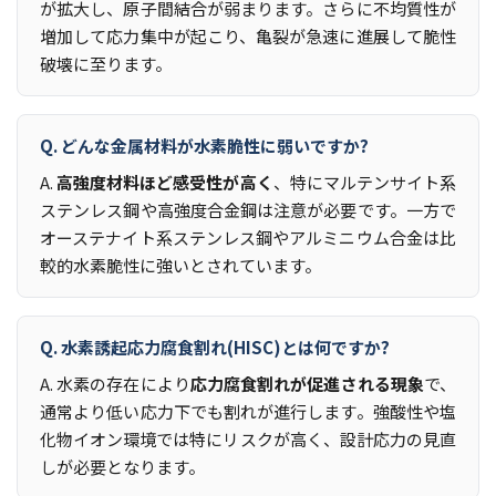
が拡大し、原子間結合が弱まります。さらに不均質性が
増加して応力集中が起こり、亀裂が急速に進展して脆性
破壊に至ります。
Q. どんな金属材料が水素脆性に弱いですか?
A.
高強度材料ほど感受性が高く
、特にマルテンサイト系
ステンレス鋼や高強度合金鋼は注意が必要です。一方で
オーステナイト系ステンレス鋼やアルミニウム合金は比
較的水素脆性に強いとされています。
Q. 水素誘起応力腐食割れ(HISC)とは何ですか?
A. 水素の存在により
応力腐食割れが促進される現象
で、
通常より低い応力下でも割れが進行します。強酸性や塩
化物イオン環境では特にリスクが高く、設計応力の見直
しが必要となります。