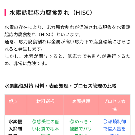
水素誘起応力腐食割れ（HISC）
水素の存在により、応力腐食割れが促進される現象を水素誘
起応力腐食割れ（HISC）といいます。
通常、応力腐食割れは金属が高い応力下で腐食環境にさらさ
れると発生します。
しかし、水素が関与すると、低応力でも割れが進行するた
め、非常に危険です。
水素脆性対策 材料・表面処理・プロセス管理の比較
観点
材料選択
表面処理
プロセス管
理
水素侵
◎ 感受性の低
◎ めっき・
○ 環境制御
入抑制
い材質で根本
被膜でバリ
で侵入量を