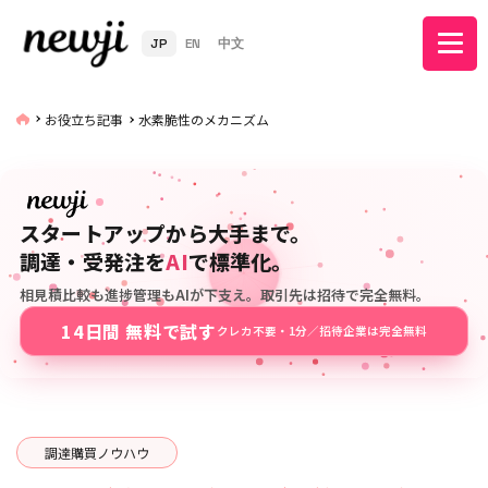
JP
EN
中文
お役立ち記事
水素脆性のメカニズム
スタートアップから大手まで。
調達・受発注を
AI
で標準化。
相見積比較も進捗管理もAIが下支え。取引先は招待で完全無料。
14日間 無料で試す
クレカ不要・1分／招待企業は完全無料
調達購買ノウハウ