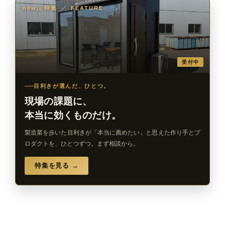
newji 特集
／
FEATURE
受付中
目利きが選んだ、ひとつ。
現場の課題に、
本当に効くものだけ。
製造業を歩いた目利きが「本当に薦めたい」と思えた作り手とプ
ロダクトを、ひとつずつ。まず相談から。
特集を見る →