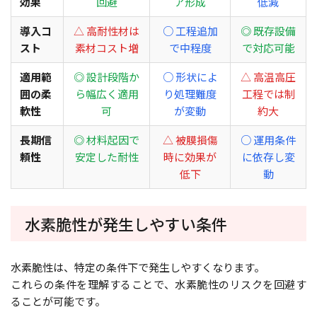
効果
回避
ア形成
低減
導入コ
△ 高耐性材は
○ 工程追加
◎ 既存設備
スト
素材コスト増
で中程度
で対応可能
適用範
◎ 設計段階か
○ 形状によ
△ 高温高圧
囲の柔
ら幅広く適用
り処理難度
工程では制
軟性
可
が変動
約大
長期信
◎ 材料起因で
△ 被膜損傷
○ 運用条件
頼性
安定した耐性
時に効果が
に依存し変
低下
動
水素脆性が発生しやすい条件
水素脆性は、特定の条件下で発生しやすくなります。
これらの条件を理解することで、水素脆性のリスクを回避す
ることが可能です。