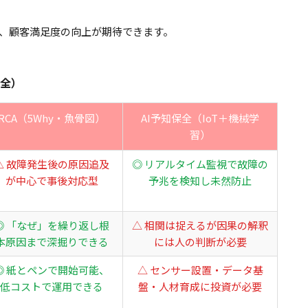
、顧客満足度の向上が期待できます。
保全）
RCA（5Why・魚骨図）
AI予知保全（IoT＋機械学
習）
△ 故障発生後の原因追及
◎ リアルタイム監視で故障の
が中心で事後対応型
予兆を検知し未然防止
◎ 「なぜ」を繰り返し根
△ 相関は捉えるが因果の解釈
本原因まで深掘りできる
には人の判断が必要
◎ 紙とペンで開始可能、
△ センサー設置・データ基
低コストで運用できる
盤・人材育成に投資が必要