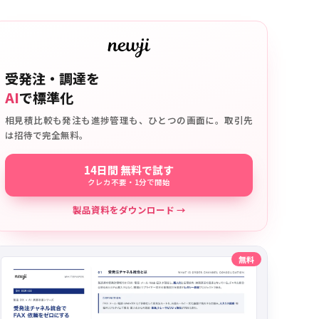
受発注・調達を
AI
で標準化
相見積比較も発注も進捗管理も、ひとつの画面に。取引先
は招待で完全無料。
14日間 無料で試す
クレカ不要・1分で開始
製品資料をダウンロード →
無料