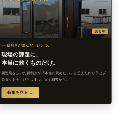
受付中
目利きが選んだ、ひとつ。
現場の課題に、
本当に効くものだけ。
製造業を歩いた目利きが「本当に薦めたい」と思えた作り手とプ
ロダクトを、ひとつずつ。まず相談から。
特集を見る →