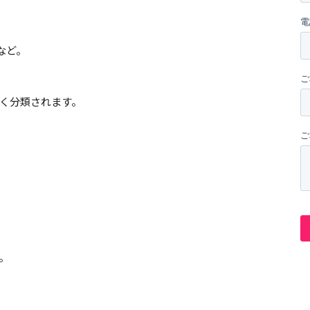
。
など。
く分類されます。
。