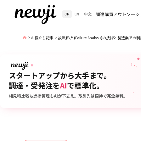
調達購買アウトソーシ
JP
EN
中文
お役立ち記事
故障解析 (Failure Analysis)の技術と製造業での
スタートアップから大手まで。
調達・受発注を
AI
で標準化。
相見積比較も進捗管理もAIが下支え。取引先は招待で完全無料。