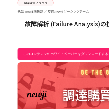
調達購買ノウハウ
執筆:
newji 編集部
／ 監修:
newji ソーシングチーム
故障解析 (Failure Analy
このコンテンツのホワイトペーパーをダウンロードする