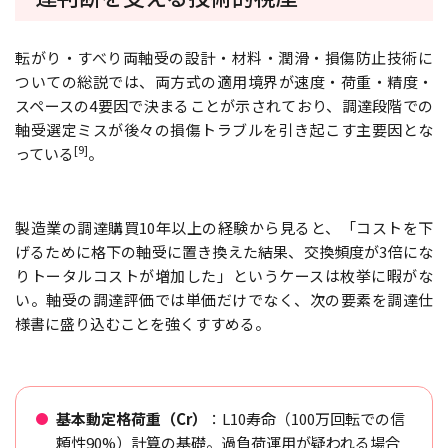
転がり・すべり両軸受の設計・材料・潤滑・損傷防止技術に
ついての総説では、両方式の適用境界が速度・荷重・精度・
スペースの4要因で決まることが示されており、調達段階での
軸受選定ミスが後々の損傷トラブルを引き起こす主要因とな
[9]
っている
。
製造業の調達購買10年以上の経験から見ると、「コストを下
げるために格下の軸受に置き換えた結果、交換頻度が3倍にな
りトータルコストが増加した」というケースは枚挙に暇がな
い。軸受の調達評価では単価だけでなく、次の要素を調達仕
様書に盛り込むことを強くすすめる。
基本動定格荷重（Cr）
：L10寿命（100万回転での信
頼性90%）計算の基礎。過負荷運用が疑われる場合