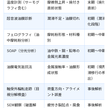
温度計測（サーモグ
摩擦熱上昇・焼付き
末期（焼付
ラフィ含む）
直前状態
直前）
超音波油膜診断
潤滑不足・油膜切れ
初期（潤滑
化段階）
フェログラフィ（油
摩耗粉形態・材料種
初期〜中期
中摩耗粉分析）
別
SOAP（分光分析）
油中鉄・銅・鉛等の
初期〜中期
金属元素濃度
油膜電気抵抗法
金属接触率・油膜形
初期（境界
成状態
滑移行の検
出）
軸受外輪転走跡（目
荷重方向・アライメ
事後解析
視分解検査）
ント誤差
SEM観察（破面解
疲労き裂起点・腐食
事後解析（