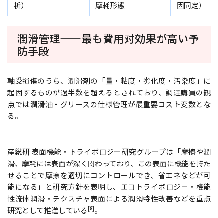
析）
摩耗形態
因同定）
潤滑管理——最も費用対効果が高い予
防手段
軸受損傷のうち、潤滑剤の「量・粘度・劣化度・汚染度」に
起因するものが過半数を超えるとされており、調達購買の観
点では潤滑油・グリースの仕様管理が最重要コスト変数とな
る。
産総研 表面機能・トライボロジー研究グループは「摩擦や潤
滑、摩耗には表面が深く関わっており、この表面に機能を持た
せることで摩擦を適切にコントロールでき、省エネなどが可
能になる」と研究方針を表明し、エコトライボロジー・機能
性流体潤滑・テクスチャ表面による潤滑特性改善などを重点
[8]
研究として推進している
。