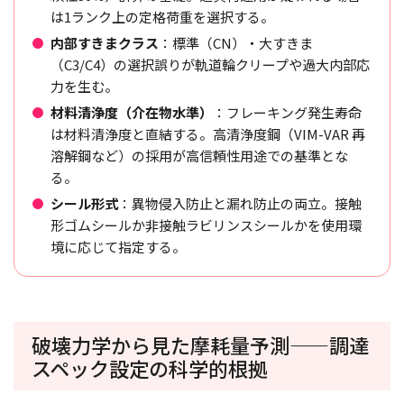
は1ランク上の定格荷重を選択する。
内部すきまクラス
：標準（CN）・大すきま
（C3/C4）の選択誤りが軌道輪クリープや過大内部応
力を生む。
材料清浄度（介在物水準）
：フレーキング発生寿命
は材料清浄度と直結する。高清浄度鋼（VIM-VAR 再
溶解鋼など）の採用が高信頼性用途での基準とな
る。
シール形式
：異物侵入防止と漏れ防止の両立。接触
形ゴムシールか非接触ラビリンスシールかを使用環
境に応じて指定する。
破壊力学から見た摩耗量予測——調達
スペック設定の科学的根拠