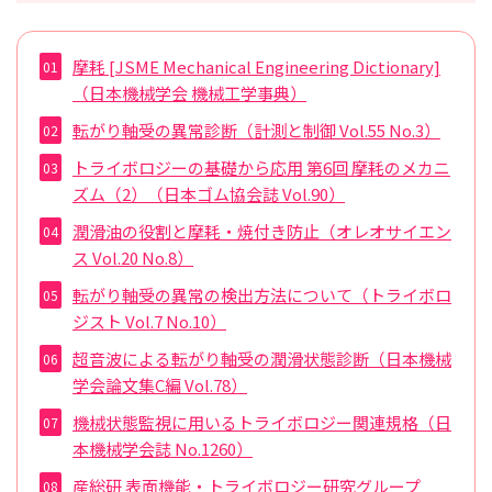
摩耗 [JSME Mechanical Engineering Dictionary]
（日本機械学会 機械工学事典）
転がり軸受の異常診断（計測と制御 Vol.55 No.3）
トライボロジーの基礎から応用 第6回 摩耗のメカニ
ズム（2）（日本ゴム協会誌 Vol.90）
潤滑油の役割と摩耗・焼付き防止（オレオサイエン
ス Vol.20 No.8）
転がり軸受の異常の検出方法について（トライボロ
ジスト Vol.7 No.10）
超音波による転がり軸受の潤滑状態診断（日本機械
学会論文集C編 Vol.78）
機械状態監視に用いるトライボロジー関連規格（日
本機械学会誌 No.1260）
産総研 表面機能・トライボロジー研究グループ