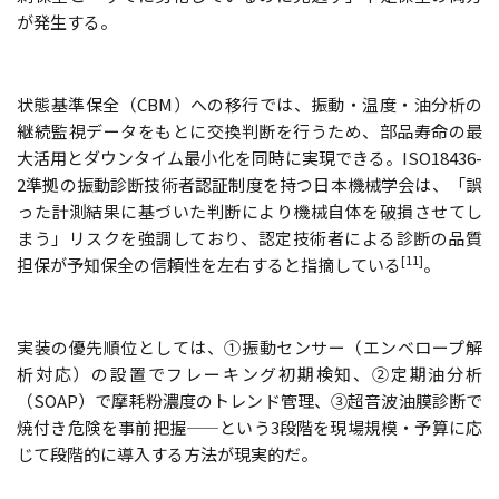
が発生する。
状態基準保全（CBM）への移行では、振動・温度・油分析の
継続監視データをもとに交換判断を行うため、部品寿命の最
大活用とダウンタイム最小化を同時に実現できる。ISO18436-
2準拠の振動診断技術者認証制度を持つ日本機械学会は、「誤
った計測結果に基づいた判断により機械自体を破損させてし
まう」リスクを強調しており、認定技術者による診断の品質
[11]
担保が予知保全の信頼性を左右すると指摘している
。
実装の優先順位としては、①振動センサー（エンベロープ解
析対応）の設置でフレーキング初期検知、②定期油分析
（SOAP）で摩耗粉濃度のトレンド管理、③超音波油膜診断で
焼付き危険を事前把握——という3段階を現場規模・予算に応
じて段階的に導入する方法が現実的だ。