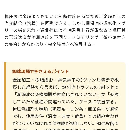
極圧膜は金属よりも低いせん断強度を持つため、金属同士の
直接結合（溶着）を回避できる。しかし潤滑油の過劣化・グ
リース補充忘れ・過負荷による油温急上昇が重なると極圧膜
の形成速度が溶着速度を下回り、スミアリング（微小焼付き
の集合）からかじり・完全焼付きへ進展する。
調達現場で押さえるポイント
金属加工・樹脂成形・電気電子の5ジャンル横断で視
察した経験から言えば、焼付きトラブルの7割以上で
「潤滑油の交換周期が明文化されていない」か「交換
していたが油種が間違っていた」ケースに該当する。
極圧添加剤の種類（硫黄系・リン系・亜鉛系）が適切
でも、使用条件（温度・速度・荷重）との組み合わせ
が合っていなければ保護膜が機能しない。調達段階で