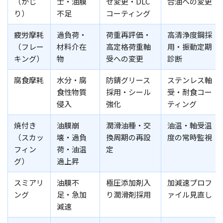
（かじ
士・油膜
せ変更・DLC
合油への変更
り）
不足
コーティング
疲労摩耗
過負荷・
荷重再評価・
高清浄度鋼採
（フレー
材料介在
高定格荷重軸
用・振動定期
キング）
物
受への変更
診断
腐食摩耗
水分・腐
防錆グリース
ステンレス軸
食性物質
採用・シール
受・耐食コー
侵入
強化
ティング
焼付き
油膜崩
潤滑油種・交
油温・軸受温
（スカッ
壊・過負
換周期の再設
度の常時監視
フィン
荷・油温
定
グ）
過上昇
スミアリ
油膜不
極圧添加剤入
加減速プロフ
ング
足・急加
り潤滑剤採用
ァイル見直し
減速