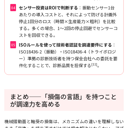
センサー投資はROIで判断する
：振動センサー1台
あたりの導入コストと、それによって防げる計画外
停止1回分のロス（時間×生産能力×粗利）を比較
する。多くの場合、1〜2回の停止回避でセンサーコ
ストを回収できる。
ISOルールを使って技術者認証を調達要件にする
：
ISO18436-2（振動）・ISO18436-4（トライボロジ
ー）準拠の診断技術者を持つ保全会社への委託を要
[11]
件化することで、診断品質を担保する
。
まとめ——「損傷の言語」を持つこと
が調達力を高める
機械摺動面と軸受の損傷は、メカニズムの違いを理解しない