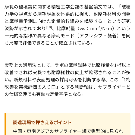
摩耗の破壊論に関する精密工学会誌の基盤論文では、「破壊
力学の視点から摩耗現象を体系的に捉え、耐摩耗材料の開発
と摩耗量予測に向けた定量的枠組みを構築する」という研究
[10]
姿勢が示されており
、比摩耗量（ws：mm³/N·m）という
一元的な指標で異なる摩耗モード（アブレシブ・凝着）を同
じ尺度で評価できることが確立されている。
実務上の活用法として、ラボの摩耗試験で比摩耗量を1桁以上
改善できれば実機でも耐摩耗性の向上が確認されることが多
い。新規材料や表面処理の採用可否を判断する際、この「1桁
改善を実機評価の入り口」とする判断軸は、サプライヤーと
の仕様交渉でも有効な定量基準となる。
調達現場で押さえるポイント
中国・東南アジアのサプライヤー網で典型的に見られ