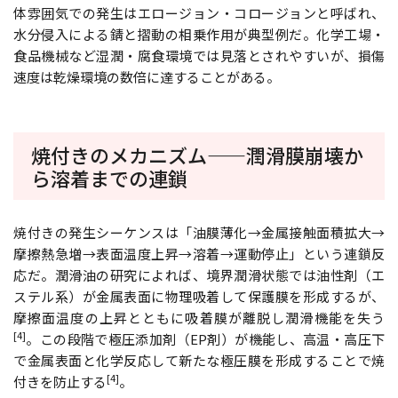
体雰囲気での発生はエロージョン・コロージョンと呼ばれ、
水分侵入による錆と摺動の相乗作用が典型例だ。化学工場・
食品機械など湿潤・腐食環境では見落とされやすいが、損傷
速度は乾燥環境の数倍に達することがある。
焼付きのメカニズム——潤滑膜崩壊か
ら溶着までの連鎖
焼付きの発生シーケンスは「油膜薄化→金属接触面積拡大→
摩擦熱急増→表面温度上昇→溶着→運動停止」という連鎖反
応だ。潤滑油の研究によれば、境界潤滑状態では油性剤（エ
ステル系）が金属表面に物理吸着して保護膜を形成するが、
摩擦面温度の上昇とともに吸着膜が離脱し潤滑機能を失う
[4]
。この段階で極圧添加剤（EP剤）が機能し、高温・高圧下
で金属表面と化学反応して新たな極圧膜を形成することで焼
[4]
付きを防止する
。