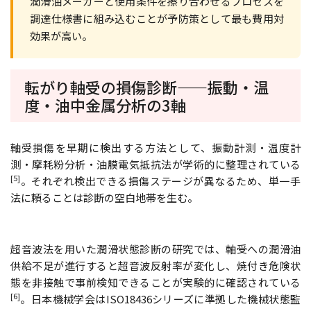
潤滑油メーカーと使用条件を擦り合わせるプロセスを
調達仕様書に組み込むことが予防策として最も費用対
効果が高い。
転がり軸受の損傷診断——振動・温
度・油中金属分析の3軸
軸受損傷を早期に検出する方法として、振動計測・温度計
測・摩耗粉分析・油膜電気抵抗法が学術的に整理されている
[5]
。それぞれ検出できる損傷ステージが異なるため、単一手
法に頼ることは診断の空白地帯を生む。
超音波法を用いた潤滑状態診断の研究では、軸受への潤滑油
供給不足が進行すると超音波反射率が変化し、焼付き危険状
態を非接触で事前検知できることが実験的に確認されている
[6]
。日本機械学会はISO18436シリーズに準拠した機械状態監