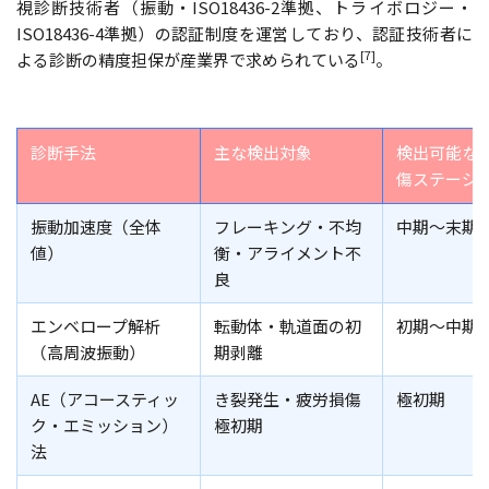
視診断技術者（振動・ISO18436-2準拠、トライボロジー・
ISO18436-4準拠）の認証制度を運営しており、認証技術者に
[7]
よる診断の精度担保が産業界で求められている
。
診断手法
主な検出対象
検出可能な
傷ステージ
振動加速度（全体
フレーキング・不均
中期〜末期
値）
衡・アライメント不
良
エンベロープ解析
転動体・軌道面の初
初期〜中期
（高周波振動）
期剥離
AE（アコースティッ
き裂発生・疲労損傷
極初期
ク・エミッション）
極初期
法