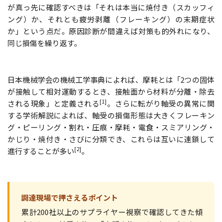
が真っ先に確認すべきは「それは本当に焼付き（スカッフィ
ング）か、それとも疲労剥離（フレーキング）の末期症状
か」という点だ。原因診断が間違えば対策も的外れになり、
同じ損傷を繰り返す。
日本機械学会の機械工学事典によれば、摩耗とは「2つの固体
が接触して相対運動するとき、接触面から材料が分離・除去
[1]
される現象」と定義される
。さらに転がり軸受の異常に関
する学術解説によれば、軸受の損傷形態は大きくフレーキン
グ・ピーリング・割れ・圧痕・摩耗・電食・スミアリング・
かじり・焼付き・さびに分類でき、これらは互いに連鎖して
[2]
進行することが多い
。
調達現場で押さえるポイント
累計200社以上のサプライヤー視察で確認してきた傾