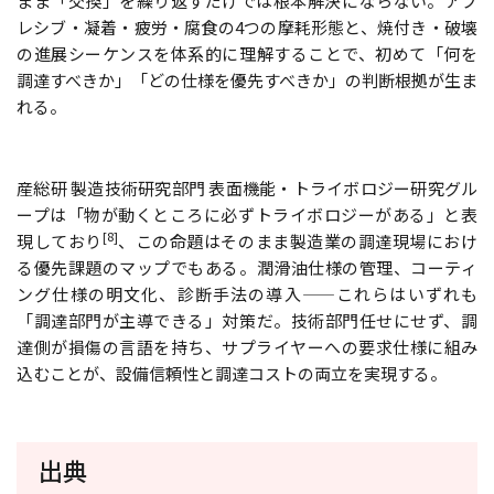
まま「交換」を繰り返すだけでは根本解決にならない。アブ
レシブ・凝着・疲労・腐食の4つの摩耗形態と、焼付き・破壊
の進展シーケンスを体系的に理解することで、初めて「何を
調達すべきか」「どの仕様を優先すべきか」の判断根拠が生ま
れる。
産総研 製造技術研究部門 表面機能・トライボロジー研究グル
ープは「物が動くところに必ずトライボロジーがある」と表
[8]
現しており
、この命題はそのまま製造業の調達現場におけ
る優先課題のマップでもある。潤滑油仕様の管理、コーティ
ング仕様の明文化、診断手法の導入——これらはいずれも
「調達部門が主導できる」対策だ。技術部門任せにせず、調
達側が損傷の言語を持ち、サプライヤーへの要求仕様に組み
込むことが、設備信頼性と調達コストの両立を実現する。
出典