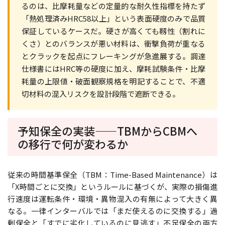
るのは、比摩耗量などの定量的な耐久性指標を持たず
「熱処理済みHRC58以上」という表面硬度のみで品質
保証しているケースだ。硬さが高くても靱性（割れに
くさ）とのバランスが悪い材料は、衝撃負荷が重なる
とクラックを起点にフレーキングが急進展する。調達
仕様書にはHRC等の硬度に加え、摩耗試験条件・比摩
耗量の上限値・破面観察規格を明記することで、不適
切材料の混入リスクを設計段階で遮断できる。
予知保全の実装——TBMからCBMへ
の移行で何が変わるか
従来の時間基準保全（TBM：Time-Based Maintenance）は
「X時間ごとに交換」というルールに基づくが、実際の損傷進
行速度は運転条件・環境・異物混入の有無によって大きく異
なる。一律インターバルでは「まだ使えるのに交換する」過
剰保全と「すでに劣化しているのに見逃す」不足保全の両方