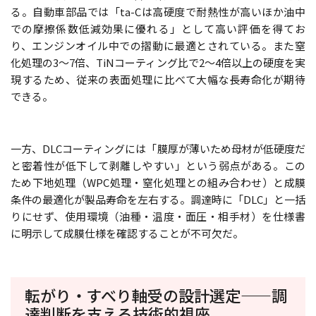
る。自動車部品では「ta-Cは高硬度で耐熱性が高いほか油中
での摩擦係数低減効果に優れる」として高い評価を得てお
り、エンジンオイル中での摺動に最適とされている。また窒
化処理の3〜7倍、TiNコーティング比で2〜4倍以上の硬度を実
現するため、従来の表面処理に比べて大幅な長寿命化が期待
できる。
一方、DLCコーティングには「膜厚が薄いため母材が低硬度だ
と密着性が低下して剥離しやすい」という弱点がある。この
ため下地処理（WPC処理・窒化処理との組み合わせ）と成膜
条件の最適化が製品寿命を左右する。調達時に「DLC」と一括
りにせず、使用環境（油種・温度・面圧・相手材）を仕様書
に明示して成膜仕様を確認することが不可欠だ。
転がり・すべり軸受の設計選定——調
達判断を支える技術的視座