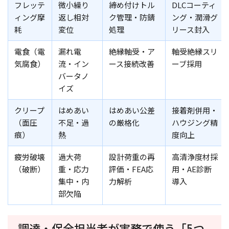
フレッテ
微小繰り
締め付けトル
DLCコーティ
ィング摩
返し相対
ク管理・防錆
ング・潤滑グ
耗
変位
処理
リース封入
電食（電
漏れ電
絶縁軸受・ア
軸受絶縁スリ
気腐食）
流・イン
ース接続改善
ーブ採用
バータノ
イズ
クリープ
はめあい
はめあい公差
接着剤併用・
（面圧
不足・過
の厳格化
ハウジング精
痕）
熱
度向上
疲労破壊
過大荷
設計荷重の再
高清浄度材採
（破断）
重・応力
評価・FEA応
用・AE診断
集中・内
力解析
導入
部欠陥
調達・保全担当者が実務で使う「5つ