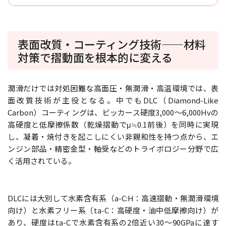
表面改質・コーティング技術——材料
対策で摺動面を根本的に変える
潤滑だけでは対処困難な高面圧・無潤滑・高温環境では、表
面改質技術が主役となる。中でもDLC（Diamond-Like
Carbon）コーティングは、ビッカース硬度3,000〜6,000Hvの
高硬度と低摩擦係数（乾燥摺動でμ≒0.1前後）を同時に実現
し、凝着・焼付きを起こしにくい非親和性を持つ点から、エ
ンジン部品・精密金型・軸受などのトライボロジー分野で広
く活用されている。
DLCには大別して水素含有系（a-C:H：高速摺動・無潤滑環境
向け）と水素フリー系（ta-C：高硬度・油中低摩擦向け）が
あり、硬度はta-Cで水素含有系の2倍近い30〜90GPaに達す