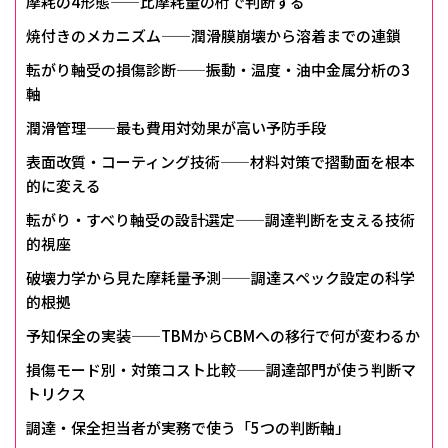
摩耗の4形態——比摩耗量の桁で判断する
焼付きのメカニズム——潤滑膜崩壊から溶着までの連鎖
転がり軸受の損傷診断——振動・温度・油中金属分析の3
軸
潤滑管理——最も費用対効果が高い予防手段
表面改質・コーティング技術——材料対策で摺動面を根本
的に変える
転がり・すべり軸受の設計選定——調達判断を支える技術
的視座
破壊力学から見た摩耗量予測——調達スペック設定の科学
的根拠
予知保全の実装——TBMからCBMへの移行で何が変わるか
損傷モード別・対策コスト比較——調達部門が使う判断マ
トリクス
調達・保全担当者が実務で使う「5つの判断軸」