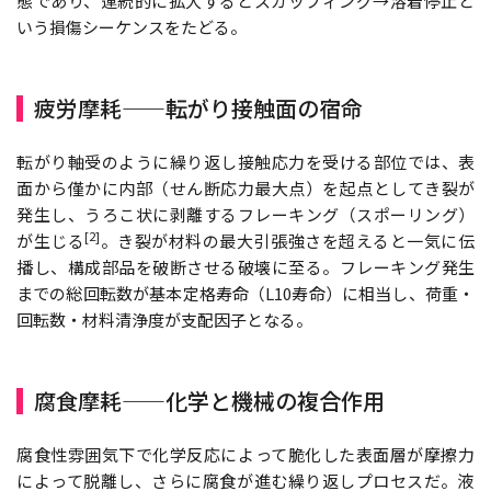
態であり、連続的に拡大するとスカッフィング→溶着停止と
いう損傷シーケンスをたどる。
疲労摩耗——転がり接触面の宿命
転がり軸受のように繰り返し接触応力を受ける部位では、表
面から僅かに内部（せん断応力最大点）を起点としてき裂が
発生し、うろこ状に剥離するフレーキング（スポーリング）
[2]
が生じる
。き裂が材料の最大引張強さを超えると一気に伝
播し、構成部品を破断させる破壊に至る。フレーキング発生
までの総回転数が基本定格寿命（L10寿命）に相当し、荷重・
回転数・材料清浄度が支配因子となる。
腐食摩耗——化学と機械の複合作用
腐食性雰囲気下で化学反応によって脆化した表面層が摩擦力
によって脱離し、さらに腐食が進む繰り返しプロセスだ。液