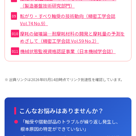
（製造基盤技術研究部門）
転がり・すべり軸受の技術動向（精密工学会誌
Vol.74 No.9）
摩耗の破壊論―耐摩耗材料の開発と摩耗量の予測を
めざして（精密工学会誌 Vol.59 No.2）
機械状態監視資格認証事業（日本機械学会誌）
※ 出典リンクは2026年05月14日時点でリンク到達性を確認しています。
こんなお悩みはありませんか？
「軸受や摺動部品のトラブルが繰り返し発生し、
根本原因の特定ができていない」