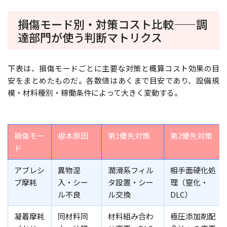
損傷モード別・対策コスト比較——調
達部門が使う判断マトリクス
下表は、損傷モードごとに主要な対策と概算コスト効果の目
安をまとめたものだ。各数値はあくまで目安であり、設備規
模・材料種別・稼働条件によって大きく変動する。
損傷モー
根本原因
第1優先対策
第2優先対策
ド
アブレシ
異物混
潤滑系フィル
相手面硬化処
ブ摩耗
入・シー
タ設置・シー
理（窒化・
ル不良
ル交換
DLC）
凝着摩耗
同材料同
材料組み合わ
極圧添加剤配