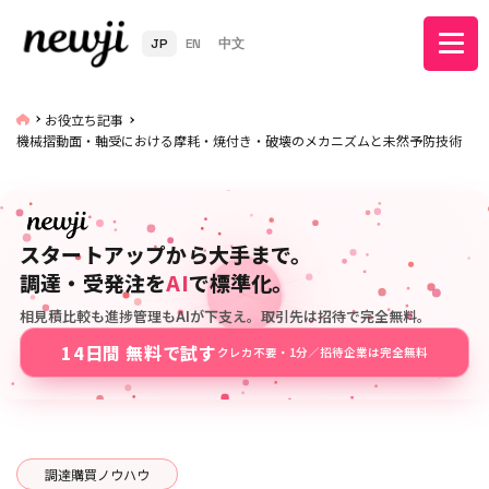
JP
EN
中文
お役立ち記事
機械摺動面・軸受における摩耗・焼付き・破壊のメカニズムと未然予防技術
スタートアップから大手まで。
調達・受発注を
AI
で標準化。
相見積比較も進捗管理もAIが下支え。取引先は招待で完全無料。
14日間 無料で試す
クレカ不要・1分／招待企業は完全無料
調達購買ノウハウ