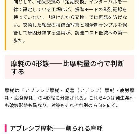
向として、軸受交換の「定期交換」インターバルを一
律で設定している工場ほど、損傷モードの識別記録を
持っていない。「焼けたから交換」では再発を防げな
い。交換した軸受の損傷面写真と潤滑剤サンプルを保
管して原因分類する運用が、調達コスト低減への第一
歩だ。
摩耗の4形態——比摩耗量の桁で判断
する
摩耗は「アブレシブ摩耗・凝着（アデシブ）摩耗・疲労摩
耗・腐食摩耗」の4形態に分類される。これら4つは発生条件
も破壊形態も異なり、対策もそれぞれ別の方向を向く。
アブレシブ摩耗——削られる摩耗