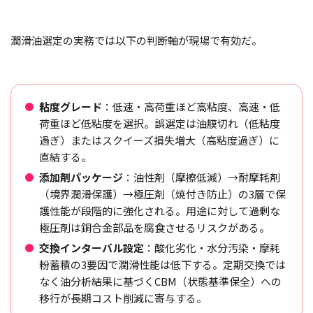
潤滑油選定の実務では以下の判断軸が現場で有効だ。
粘度グレード
：低速・高荷重ほど高粘度、高速・低
荷重ほど低粘度を選択。誤選定は油膜切れ（低粘度
過ぎ）またはスクイーズ損失増大（高粘度過ぎ）に
直結する。
添加剤パッケージ
：油性剤（摩擦低減）→耐摩耗剤
（境界潤滑保護）→極圧剤（焼付き防止）の3層で保
護性能が段階的に強化される。用途に対して過剰な
極圧剤は銅合金部品を腐食させるリスクがある。
交換インターバル設定
：酸化劣化・水分汚染・摩耗
粉蓄積の3要因で潤滑性能は低下する。定期交換では
なく油分析結果に基づくCBM（状態基準保全）への
移行が長期コスト削減に寄与する。