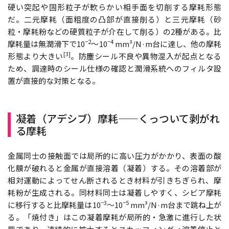
硬い突起や固形粒子が軟らかい相手面を切削する摩耗形態
だ。二元摩耗（面粗度の凸部が直接削る）と三元摩耗（砂
粒・摩耗粉などの硬質粒子が介在して削る）の2種がある。比
−2
−4
摩耗量は無潤滑下で10
〜10
mm³/N·m台に達し、他の摩耗
[3]
形態より大きい
。防塵シール不良や異物混入が起点となる
ため、調達時のシール仕様の確認と潤滑系統へのフィルタ設
置が直接的な対策となる。
凝着（アデシブ）摩耗——くっついて剥がれ
る摩耗
金属同士の接触面では局所的に高い圧力がかかり、表面の酸
化膜が破れると金属が直接溶着（凝着）する。その溶着部が
相対運動によってせん断されるとき材料が引きちぎられ、摩
耗粉が生成される。同材料同士は凝着しやすく、シビア摩耗
−3
−5
に移行すると比摩耗量は10
〜10
mm³/N·m台まで跳ね上が
る。「焼付き」はこの凝着摩耗が局所的・急激に進行した状