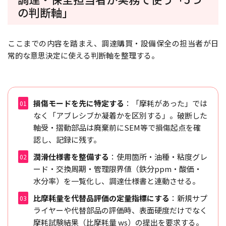
の判断軸」
ここまでの内容を踏まえ、調達購買・設備保全の担当者が日
常的な意思決定に使える判断軸を整理する。
損傷モードを先に特定する
：「摩耗があった」では
なく「アブレシブか凝着かを区別する」。破断した
軸受・摺動部品は廃棄前にSEM等で損傷起点を確
認し、記録に残す。
潤滑仕様書を整備する
：使用箇所・油種・粘度グレ
ード・交換周期・管理限界値（鉄分ppm・酸価・
水分率）を一覧化し、調達仕様書と連動させる。
比摩耗量を代替品評価の定量指標にする
：新規サプ
ライヤーや代替部品の評価時、表面硬度だけでなく
摩耗試験結果（比摩耗量 ws）の提出を要求する。