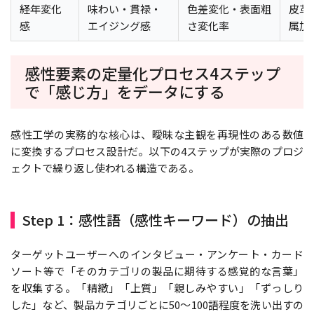
経年変化
味わい・貫禄・
色差変化・表面粗
皮革
感
エイジング感
さ変化率
属加
感性要素の定量化プロセス――4ステップ
で「感じ方」をデータにする
感性工学の実務的な核心は、曖昧な主観を再現性のある数値
に変換するプロセス設計だ。以下の4ステップが実際のプロジ
ェクトで繰り返し使われる構造である。
Step 1：感性語（感性キーワード）の抽出
ターゲットユーザーへのインタビュー・アンケート・カード
ソート等で「そのカテゴリの製品に期待する感覚的な言葉」
を収集する。「精緻」「上質」「親しみやすい」「ずっしり
した」など、製品カテゴリごとに50〜100語程度を洗い出すの