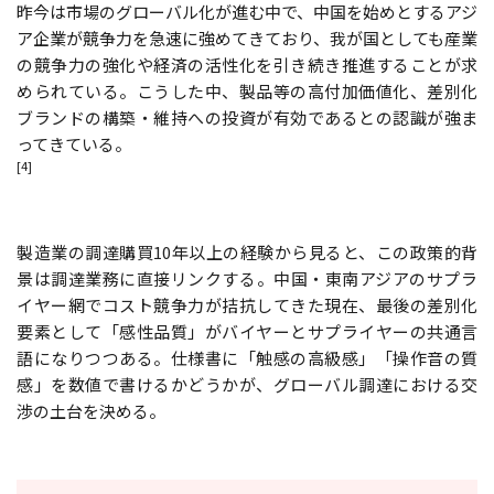
昨今は市場のグローバル化が進む中で、中国を始めとするアジ
ア企業が競争力を急速に強めてきており、我が国としても産業
の競争力の強化や経済の活性化を引き続き推進することが求
められている。こうした中、製品等の高付加価値化、差別化
ブランドの構築・維持への投資が有効であるとの認識が強ま
ってきている。
[4]
製造業の調達購買10年以上の経験から見ると、この政策的背
景は調達業務に直接リンクする。中国・東南アジアのサプラ
イヤー網でコスト競争力が拮抗してきた現在、最後の差別化
要素として「感性品質」がバイヤーとサプライヤーの共通言
語になりつつある。仕様書に「触感の高級感」「操作音の質
感」を数値で書けるかどうかが、グローバル調達における交
渉の土台を決める。