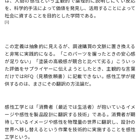
は、人間の感性という主観的で論理的に説明しにくい反応
を、科学的手法によって価値を発見し、活用することによって
社会に資することを目的とした学問である。
[1]
この定義は抽象的に見えるが、調達購買の文脈に置き換える
と非常に実践的になる。「このパーツを握ったときの安心感
が足りない」「塗装の高級感が競合と比べて劣る」――こういっ
た評価をサプライヤーに伝えようとしたとき、主観的な言葉
だけではRFQ（見積依頼書）に記載できない。感性工学が提
供するのは、まさにその翻訳の方法論だ。
感性工学とは「消費者（最近では生活者）が抱いているイメ
ージや感性を製品設計に翻訳する技術」である。消費者が期
待しているイメージや感性を物理量の世界に翻訳し、設計の
世界へ移し替えるという作業を技術的に実施することを感性
工学という。