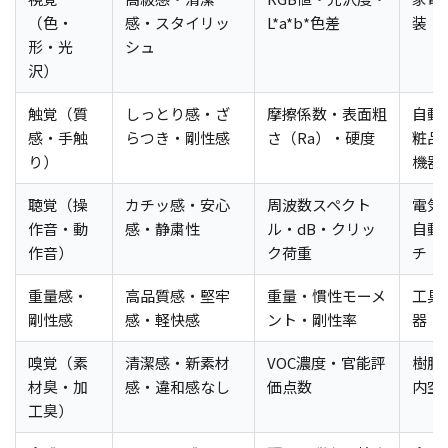
（色・
感・スタイリッ
L*a*b*色差
装・
形・光
シュ
沢）
触覚（質
しっとり感・ざ
摩擦係数・表面粗
自動
感・手触
らつき・剛性感
さ（Ra）・硬度
粧品
り）
機器
聴覚（操
カチッ感・安心
周波数スペクト
電気
作音・動
感・静粛性
ル・dB・クリッ
自動
作音）
ク荷重
チ・
重量感・
高品質感・堅牢
重量・慣性モーメ
工具
剛性感
感・軽快感
ント・剛性率
器・
嗅覚（素
清潔感・新素材
VOC濃度・官能評
樹脂
材臭・加
感・違和感なし
価点数
内空
工臭）