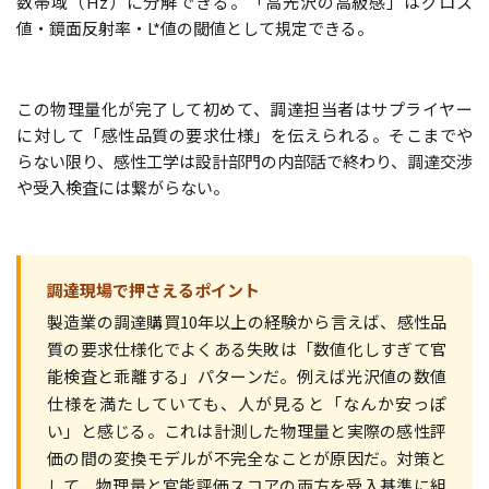
数帯域（Hz）に分解できる。「高光沢の高級感」はグロス
値・鏡面反射率・L*値の閾値として規定できる。
この物理量化が完了して初めて、調達担当者はサプライヤー
に対して「感性品質の要求仕様」を伝えられる。そこまでや
らない限り、感性工学は設計部門の内部話で終わり、調達交渉
や受入検査には繋がらない。
調達現場で押さえるポイント
製造業の調達購買10年以上の経験から言えば、感性品
質の要求仕様化でよくある失敗は「数値化しすぎて官
能検査と乖離する」パターンだ。例えば光沢値の数値
仕様を満たしていても、人が見ると「なんか安っぽ
い」と感じる。これは計測した物理量と実際の感性評
価の間の変換モデルが不完全なことが原因だ。対策と
して、物理量と官能評価スコアの両方を受入基準に組