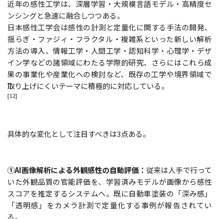
近年の感性工学は、深層学習・大規模言語モデル・高精度セ
ンシングと急速に融合しつつある。
日本感性工学会は感性の計測と定量化に関する手法の開発、
揺らぎ・ファジィ・フラクタル・複雑系といった新しい解析
方法の導入、情報工学・人間工学・認知科学・心理学・デザ
イン学などの諸領域にわたる学際的研究、さらにはこれら成
果の事業化や産業化への検討など、既存の工学や境界領域で
取り上げにくいテーマに積極的に対応している。
[12]
具体的な変化として注目すべきは3点ある。
①AI画像解析による外観感性の自動評価：
従来は人手で行って
いた外観品質の官能評価を、学習済みモデルが画像から感性
スコアを推定するシステムへ。既に自動車塗装の「深み感」
「透明感」をカメラ計測で定量化する事例が報告されてい
る。