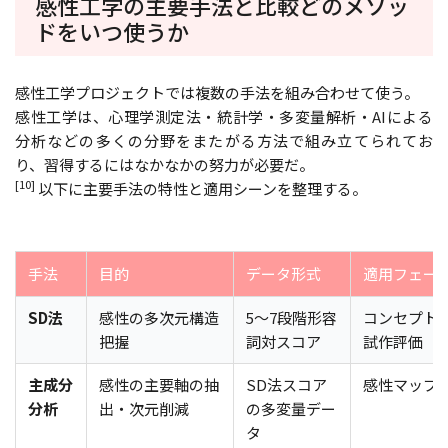
感性工学の主要手法と比較――どのメソッ
ドをいつ使うか
感性工学プロジェクトでは複数の手法を組み合わせて使う。
感性工学は、心理学測定法・統計学・多変量解析・AIによる
分析などの多くの分野をまたがる方法で組み立てられてお
り、習得するにはなかなかの努力が必要だ。
[10]
以下に主要手法の特性と適用シーンを整理する。
手法
目的
データ形式
適用フェー
SD法
感性の多次元構造
5〜7段階形容
コンセプト
把握
詞対スコア
試作評価
主成分
感性の主要軸の抽
SD法スコア
感性マップ
分析
出・次元削減
の多変量デー
タ