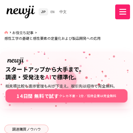
JP
EN
中文
お役立ち記事
感性工学の基礎と感性要素の定量化および製品開発への応用
スタートアップから大手まで。
調達・受発注を
AI
で標準化。
相見積比較も進捗管理もAIが下支え。取引先は招待で完全無料。
14日間 無料で試す
クレカ不要・1分／招待企業は完全無料
調達購買ノウハウ