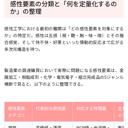
感性要素の分類と「何を定量化するの
か」の整理
感性工学における最初の難関は「どの感性要素を対象にする
か」の特定だ。感性は五感（視・聴・触・味・嗅）とその複
合感覚、そして快不快・好悪といった情動的反応まで広がる
多次元構造を持つ。
製造業の調達購買において実際に問題になる感性要素は、金
属加工・樹脂成形・化学・電気電子・組立完成品の5ジャンル
横断で見ると、以下のように整理できる。
感性要素
代表的な感性語
対応する物理量
主な
カテゴリ
ャン
視覚
高級感・清潔
RGB値・光沢度・
家電