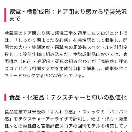
家電・樹脂成形：ドア閉まり感から塗装光沢
まで
冷蔵庫のドア閉まり感に感性工学を適用したプロジェクトで
は、「しっかり閉まった安心感」を感性語として収集し、開
閉力の大小・終端速度・衝撃音の周波数スペクトルを計測変
数として設計仕様に組み込んだ。樹脂成形品においては、表
面粗さ（Ra）・光沢度・硬度の組み合わせが「高級感」評価
スコアとどう相関するかを主成分分析で解析し、成形条件に
フィードバックするPDCAが回っている。
食品・化粧品：テクスチャーと匂いの数値化
食品産業では米飯の「ふんわり感」・スナックの「パリパリ
感」をテクスチャーアナライザで計測し、硬さ・弾力・凝集
性などの物性値と官能評価スコアの回帰モデルを構築してい