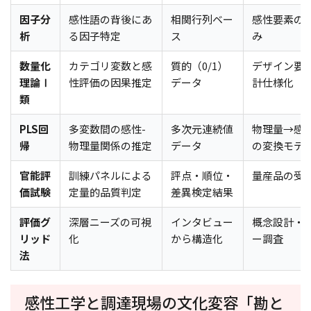
因子分
感性語の背後にあ
相関行列ベー
感性要素の
析
る因子特定
ス
み
数量化
カテゴリ変数と感
質的（0/1）
デザイン要
理論Ⅰ
性評価の因果推定
データ
計仕様化
類
PLS回
多変数間の感性-
多次元連続値
物理量→感
帰
物理量関係の推定
データ
の変換モデ
官能評
訓練パネルによる
評点・順位・
量産品の受
価試験
定量的品質判定
差異検定結果
評価グ
深層ニーズの可視
インタビュー
概念設計・
リッド
化
から構造化
ー調査
法
感性工学と調達現場の文化変容――「勘と