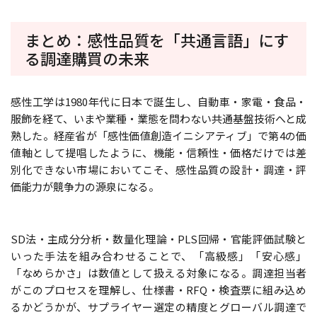
まとめ：感性品質を「共通言語」にす
る調達購買の未来
感性工学は1980年代に日本で誕生し、自動車・家電・食品・
服飾を経て、いまや業種・業態を問わない共通基盤技術へと成
熟した。経産省が「感性価値創造イニシアティブ」で第4の価
値軸として提唱したように、機能・信頼性・価格だけでは差
別化できない市場においてこそ、感性品質の設計・調達・評
価能力が競争力の源泉になる。
SD法・主成分分析・数量化理論・PLS回帰・官能評価試験と
いった手法を組み合わせることで、「高級感」「安心感」
「なめらかさ」は数値として扱える対象になる。調達担当者
がこのプロセスを理解し、仕様書・RFQ・検査票に組み込め
るかどうかが、サプライヤー選定の精度とグローバル調達で