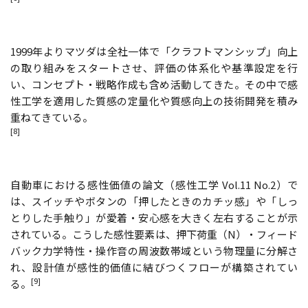
1999年よりマツダは全社一体で「クラフトマンシップ」向上
の取り組みをスタートさせ、評価の体系化や基準設定を行
い、コンセプト・戦略作成も含め活動してきた。その中で感
性工学を適用した質感の定量化や質感向上の技術開発を積み
重ねてきている。
[8]
自動車における感性価値の論文（感性工学 Vol.11 No.2）で
は、スイッチやボタンの「押したときのカチッ感」や「しっ
とりした手触り」が愛着・安心感を大きく左右することが示
されている。こうした感性要素は、押下荷重（N）・フィード
バック力学特性・操作音の周波数帯域という物理量に分解さ
れ、設計値が感性的価値に結びつくフローが構築されてい
[9]
る。