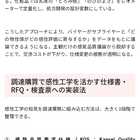
る。化粧品では乳液の「とろみ感」「のびのよさ」をレオメ
ーターで定量化し、処方開発の設計変数にしている。
こうしたアプローチにより、バイヤーがサプライヤーと「ど
の物性値がどの感性評価に寄与するか」をデータをもとに議
論できるようになる。主観だけの感覚品質議論から脱却する
ことで、交渉コストが下がり、仕様変更の根拠が透明になる。
調達購買で感性工学を活かす――仕様書・
RFQ・検査票への実装法
感性工学の知見を調達業務に組み込む方法は、大きく3段階で
整理できる。
① 感性品質要求仕様（KQS：Kansei Quality