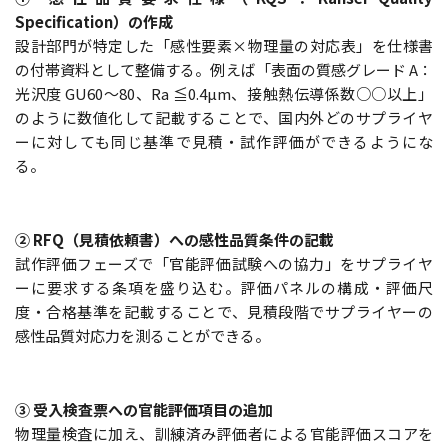
Specification）の作成
設計部門が特定した「感性要素×物理量の対応表」を仕様書
の付帯資料として整備する。例えば「表面の質感グレード A：
光沢度 GU60〜80、Ra ≦0.4µm、接触熱伝導係数○○以上」
のように数値化して記載することで、国内外どのサプライヤ
ーに対しても同じ基準で見積・試作評価ができるようにな
る。
② RFQ（見積依頼書）への感性品質条件の記載
試作評価フェーズで「官能評価試験への協力」をサプライヤ
ーに要求する条項を盛り込む。評価パネルの構成・評価尺
度・合格基準を記載することで、見積段階でサプライヤーの
感性品質対応力を測ることができる。
③ 受入検査票への官能評価項目の追加
物理量検査に加え、訓練済み評価者による官能評価スコアを