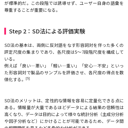
が標準的だ。この段階では誘導せず、ユーザー自身の語彙を
尊重することが重要になる。
Step 2：SD法による評価実験
SD法の基本は、両側に反対語をなす形容詞対を伴った多くの
評定尺度の集まりであり、各尺度は5〜7段階尺度を構成して
いる。
例えば「良い—悪い」「軽い—重い」「安心—不安」といっ
た形容詞対で製品のサンプルを評価させ、各尺度の得点を数
[5]
値化する。
SD法のメリットは、定性的な情報を容易に定量化できる点に
ある。情報量が大量であるほどデータによる結果の信頼性は
高くなり、データは目的によって様々な統計分析（主成分分析
や因子分析など）にかけることが可能であるため、データ間
の相関関係を見るなど多角的な分析ができる。