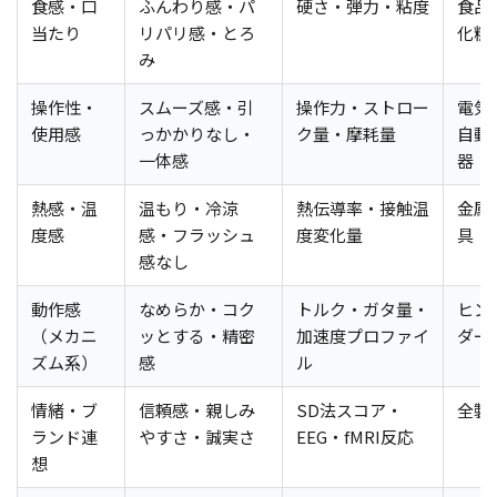
食感・口
ふんわり感・パ
硬さ・弾力・粘度
食品
当たり
リパリ感・とろ
化粧
み
操作性・
スムーズ感・引
操作力・ストロー
電気
使用感
っかかりなし・
ク量・摩耗量
自動
一体感
器
熱感・温
温もり・冷涼
熱伝導率・接触温
金属
度感
感・フラッシュ
度変化量
具・
感なし
動作感
なめらか・コク
トルク・ガタ量・
ヒン
（メカニ
ッとする・精密
加速度プロファイ
ダー
ズム系）
感
ル
情緒・ブ
信頼感・親しみ
SD法スコア・
全製
ランド連
やすさ・誠実さ
EEG・fMRI反応
想